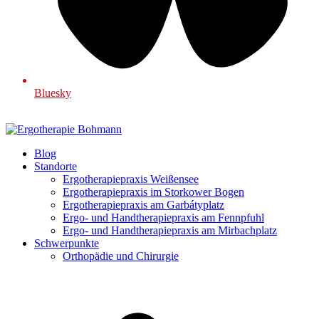
Bluesky
Blog
Standorte
Ergotherapiepraxis Weißensee
Ergotherapiepraxis im Storkower Bogen
Ergotherapiepraxis am Garbátyplatz
Ergo- und Handtherapiepraxis am Fennpfuhl
Ergo- und Handtherapiepraxis am Mirbachplatz
Schwerpunkte
Orthopädie und Chirurgie