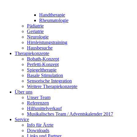
Handtherapie
Rheumatologie
Pädiatrie
Geriatrie
Neurologie
Hirnleistungstraining
Hausbesuche
Therapiekonzepte
Bobath-Konzept
Perfetti-Konzept
Spiegeltherapie
Basale Stimulation
Sensorische Integration
Weitere Therapiekonzepte
Über uns
Unser Team
Referenzen
Hilfsmittelverkauf
Musikalisches Team / Adventskalender 2017
Service
Info für Ärzte
Downloads
Links und Partner