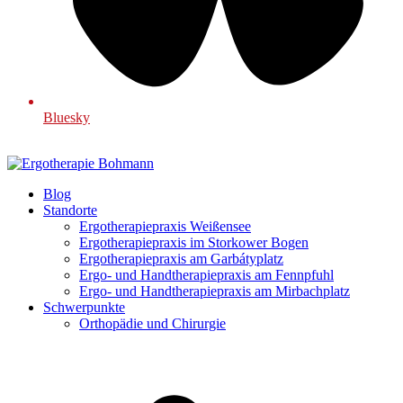
Bluesky
Blog
Standorte
Ergotherapiepraxis Weißensee
Ergotherapiepraxis im Storkower Bogen
Ergotherapiepraxis am Garbátyplatz
Ergo- und Handtherapiepraxis am Fennpfuhl
Ergo- und Handtherapiepraxis am Mirbachplatz
Schwerpunkte
Orthopädie und Chirurgie