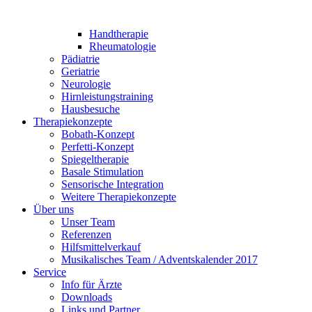
Handtherapie
Rheumatologie
Pädiatrie
Geriatrie
Neurologie
Hirnleistungstraining
Hausbesuche
Therapiekonzepte
Bobath-Konzept
Perfetti-Konzept
Spiegeltherapie
Basale Stimulation
Sensorische Integration
Weitere Therapiekonzepte
Über uns
Unser Team
Referenzen
Hilfsmittelverkauf
Musikalisches Team / Adventskalender 2017
Service
Info für Ärzte
Downloads
Links und Partner