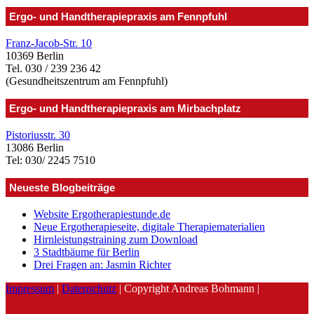
Ergo- und Handtherapiepraxis am Fennpfuhl
Franz-Jacob-Str. 10
10369 Berlin
Tel. 030 / 239 236 42
(Gesundheitszentrum am Fennpfuhl)
Ergo- und Handtherapiepraxis am Mirbachplatz
Pistoriusstr. 30
13086 Berlin
Tel: 030/ 2245 7510
Neueste Blogbeiträge
Website Ergotherapiestunde.de
Neue Ergotherapieseite, digitale Therapiematerialien
Hirnleistungstraining zum Download
3 Stadtbäume für Berlin
Drei Fragen an: Jasmin Richter
Impressum
|
Datenschutz
| Copyright Andreas Bohmann |