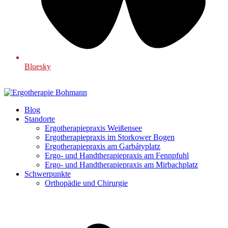
Bluesky
Blog
Standorte
Ergotherapiepraxis Weißensee
Ergotherapiepraxis im Storkower Bogen
Ergotherapiepraxis am Garbátyplatz
Ergo- und Handtherapiepraxis am Fennpfuhl
Ergo- und Handtherapiepraxis am Mirbachplatz
Schwerpunkte
Orthopädie und Chirurgie