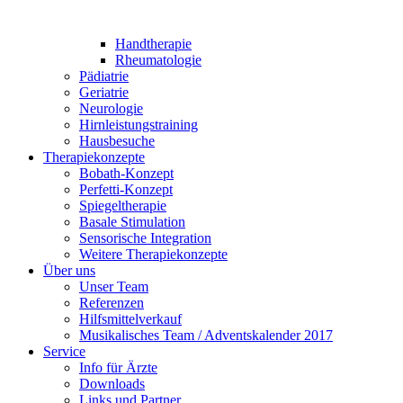
Handtherapie
Rheumatologie
Pädiatrie
Geriatrie
Neurologie
Hirnleistungstraining
Hausbesuche
Therapiekonzepte
Bobath-Konzept
Perfetti-Konzept
Spiegeltherapie
Basale Stimulation
Sensorische Integration
Weitere Therapiekonzepte
Über uns
Unser Team
Referenzen
Hilfsmittelverkauf
Musikalisches Team / Adventskalender 2017
Service
Info für Ärzte
Downloads
Links und Partner