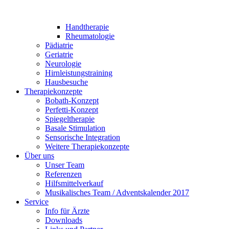
Handtherapie
Rheumatologie
Pädiatrie
Geriatrie
Neurologie
Hirnleistungstraining
Hausbesuche
Therapiekonzepte
Bobath-Konzept
Perfetti-Konzept
Spiegeltherapie
Basale Stimulation
Sensorische Integration
Weitere Therapiekonzepte
Über uns
Unser Team
Referenzen
Hilfsmittelverkauf
Musikalisches Team / Adventskalender 2017
Service
Info für Ärzte
Downloads