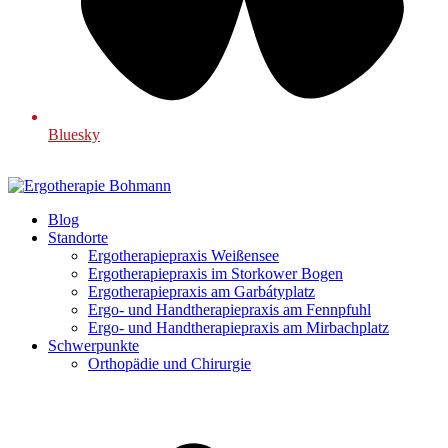
Bluesky
Blog
Standorte
Ergotherapiepraxis Weißensee
Ergotherapiepraxis im Storkower Bogen
Ergotherapiepraxis am Garbátyplatz
Ergo- und Handtherapiepraxis am Fennpfuhl
Ergo- und Handtherapiepraxis am Mirbachplatz
Schwerpunkte
Orthopädie und Chirurgie