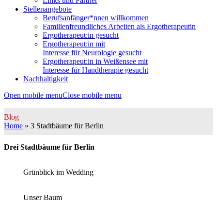
Links und Partner
Stellenangebote
Berufsanfänger*nnen willkommen
Familienfreundliches Arbeiten als Ergotherapeutin
Ergotherapeut:in gesucht
Ergotherapeut:in mit
Interesse für Neurologie gesucht
Ergotherapeut:in in Weißensee mit
Interesse für Handtherapie gesucht
Nachhaltigkeit
Open mobile menu
Close mobile menu
Blog
Home
»
3 Stadtbäume für Berlin
Drei Stadtbäume für Berlin
Grünblick im Wedding
Unser Baum