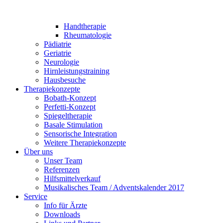
Handtherapie
Rheumatologie
Pädiatrie
Geriatrie
Neurologie
Hirnleistungstraining
Hausbesuche
Therapiekonzepte
Bobath-Konzept
Perfetti-Konzept
Spiegeltherapie
Basale Stimulation
Sensorische Integration
Weitere Therapiekonzepte
Über uns
Unser Team
Referenzen
Hilfsmittelverkauf
Musikalisches Team / Adventskalender 2017
Service
Info für Ärzte
Downloads