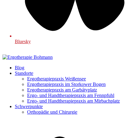
Bluesky
Blog
Standorte
Ergotherapiepraxis Weißensee
Ergotherapiepraxis im Storkower Bogen
Ergotherapiepraxis am Garbátyplatz
Ergo- und Handtherapiepraxis am Fennpfuhl
Ergo- und Handtherapiepraxis am Mirbachplatz
Schwerpunkte
Orthopädie und Chirurgie