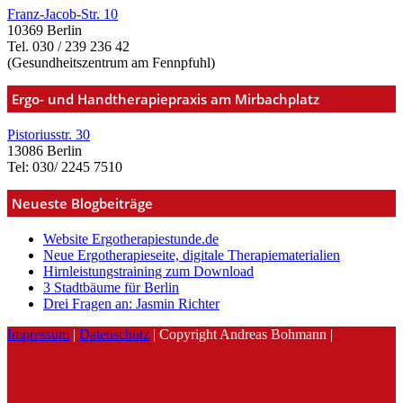
Franz-Jacob-Str. 10
10369 Berlin
Tel. 030 / 239 236 42
(Gesundheitszentrum am Fennpfuhl)
Ergo- und Handtherapiepraxis am Mirbachplatz
Pistoriusstr. 30
13086 Berlin
Tel: 030/ 2245 7510
Neueste Blogbeiträge
Website Ergotherapiestunde.de
Neue Ergotherapieseite, digitale Therapiematerialien
Hirnleistungstraining zum Download
3 Stadtbäume für Berlin
Drei Fragen an: Jasmin Richter
Impressum
|
Datenschutz
| Copyright Andreas Bohmann |