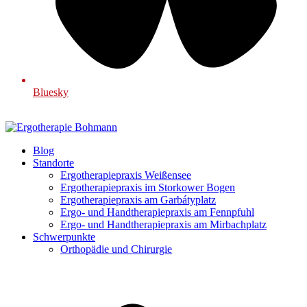
Bluesky
Blog
Standorte
Ergotherapiepraxis Weißensee
Ergotherapiepraxis im Storkower Bogen
Ergotherapiepraxis am Garbátyplatz
Ergo- und Handtherapiepraxis am Fennpfuhl
Ergo- und Handtherapiepraxis am Mirbachplatz
Schwerpunkte
Orthopädie und Chirurgie