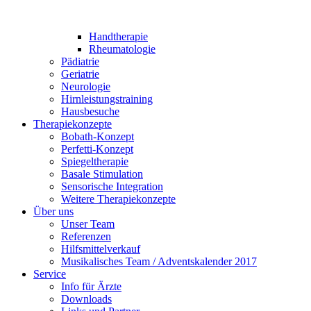
Handtherapie
Rheumatologie
Pädiatrie
Geriatrie
Neurologie
Hirnleistungstraining
Hausbesuche
Therapiekonzepte
Bobath-Konzept
Perfetti-Konzept
Spiegeltherapie
Basale Stimulation
Sensorische Integration
Weitere Therapiekonzepte
Über uns
Unser Team
Referenzen
Hilfsmittelverkauf
Musikalisches Team / Adventskalender 2017
Service
Info für Ärzte
Downloads