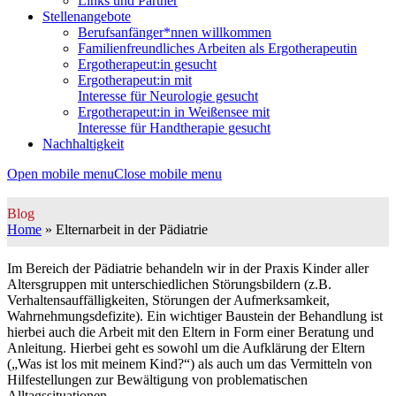
Links und Partner
Stellenangebote
Berufsanfänger*nnen willkommen
Familienfreundliches Arbeiten als Ergotherapeutin
Ergotherapeut:in gesucht
Ergotherapeut:in mit
Interesse für Neurologie gesucht
Ergotherapeut:in in Weißensee mit
Interesse für Handtherapie gesucht
Nachhaltigkeit
Open mobile menu
Close mobile menu
Blog
Home
»
Elternarbeit in der Pädiatrie
Im Bereich der Pädiatrie behandeln wir in der Praxis Kinder aller
Altersgruppen mit unterschiedlichen Störungsbildern (z.B.
Verhaltensauffälligkeiten, Störungen der Aufmerksamkeit,
Wahrnehmungsdefizite). Ein wichtiger Baustein der Behandlung ist
hierbei auch die Arbeit mit den Eltern in Form einer Beratung und
Anleitung. Hierbei geht es sowohl um die Aufklärung der Eltern
(„Was ist los mit meinem Kind?“) als auch um das Vermitteln von
Hilfestellungen zur Bewältigung von problematischen
Alltagssituationen.