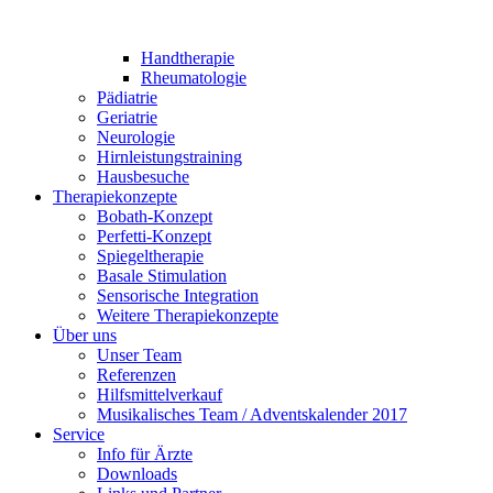
Handtherapie
Rheumatologie
Pädiatrie
Geriatrie
Neurologie
Hirnleistungstraining
Hausbesuche
Therapiekonzepte
Bobath-Konzept
Perfetti-Konzept
Spiegeltherapie
Basale Stimulation
Sensorische Integration
Weitere Therapiekonzepte
Über uns
Unser Team
Referenzen
Hilfsmittelverkauf
Musikalisches Team / Adventskalender 2017
Service
Info für Ärzte
Downloads