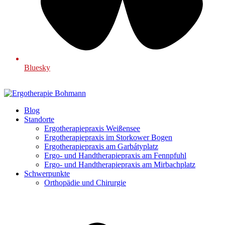
Bluesky
Blog
Standorte
Ergotherapiepraxis Weißensee
Ergotherapiepraxis im Storkower Bogen
Ergotherapiepraxis am Garbátyplatz
Ergo- und Handtherapiepraxis am Fennpfuhl
Ergo- und Handtherapiepraxis am Mirbachplatz
Schwerpunkte
Orthopädie und Chirurgie