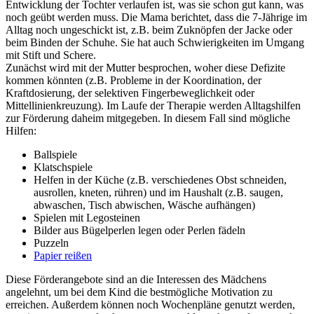
Entwicklung der Tochter verlaufen ist, was sie schon gut kann, was
noch geübt werden muss. Die Mama berichtet, dass die 7-Jährige im
Alltag noch ungeschickt ist, z.B. beim Zuknöpfen der Jacke oder
beim Binden der Schuhe. Sie hat auch Schwierigkeiten im Umgang
mit Stift und Schere.
Zunächst wird mit der Mutter besprochen, woher diese Defizite
kommen könnten (z.B. Probleme in der Koordination, der
Kraftdosierung, der selektiven Fingerbeweglichkeit oder
Mittellinienkreuzung). Im Laufe der Therapie werden Alltagshilfen
zur Förderung daheim mitgegeben. In diesem Fall sind mögliche
Hilfen:
Ballspiele
Klatschspiele
Helfen in der Küche (z.B. verschiedenes Obst schneiden,
ausrollen, kneten, rühren) und im Haushalt (z.B. saugen,
abwaschen, Tisch abwischen, Wäsche aufhängen)
Spielen mit Legosteinen
Bilder aus Bügelperlen legen oder Perlen fädeln
Puzzeln
Papier reißen
Diese Förderangebote sind an die Interessen des Mädchens
angelehnt, um bei dem Kind die bestmögliche Motivation zu
erreichen. Außerdem können noch Wochenpläne genutzt werden,