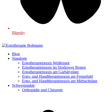
Bluesky
Blog
Standorte
Ergotherapiepraxis Weißensee
Ergotherapiepraxis im Storkower Bogen
Ergotherapiepraxis am Garbátyplatz
Ergo- und Handtherapiepraxis am Fennpfuhl
Ergo- und Handtherapiepraxis am Mirbachplatz
Schwerpunkte
Orthopädie und Chirurgie