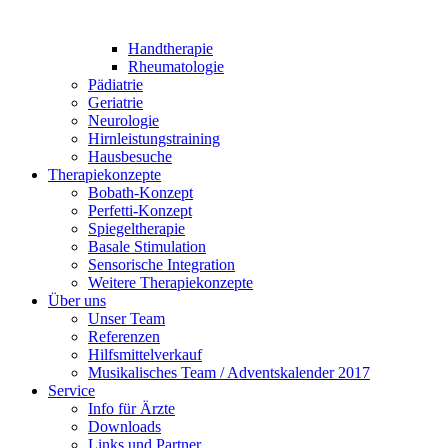
Handtherapie
Rheumatologie
Pädiatrie
Geriatrie
Neurologie
Hirnleistungstraining
Hausbesuche
Therapiekonzepte
Bobath-Konzept
Perfetti-Konzept
Spiegeltherapie
Basale Stimulation
Sensorische Integration
Weitere Therapiekonzepte
Über uns
Unser Team
Referenzen
Hilfsmittelverkauf
Musikalisches Team / Adventskalender 2017
Service
Info für Ärzte
Downloads
Links und Partner