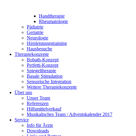
Handtherapie
Rheumatologie
Pädiatrie
Geriatrie
Neurologie
Hirnleistungstraining
Hausbesuche
Therapiekonzepte
Bobath-Konzept
Perfetti-Konzept
Spiegeltherapie
Basale Stimulation
Sensorische Integration
Weitere Therapiekonzepte
Über uns
Unser Team
Referenzen
Hilfsmittelverkauf
Musikalisches Team / Adventskalender 2017
Service
Info für Ärzte
Downloads