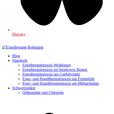
Bluesky
Blog
Standorte
Ergotherapiepraxis Weißensee
Ergotherapiepraxis im Storkower Bogen
Ergotherapiepraxis am Garbátyplatz
Ergo- und Handtherapiepraxis am Fennpfuhl
Ergo- und Handtherapiepraxis am Mirbachplatz
Schwerpunkte
Orthopädie und Chirurgie