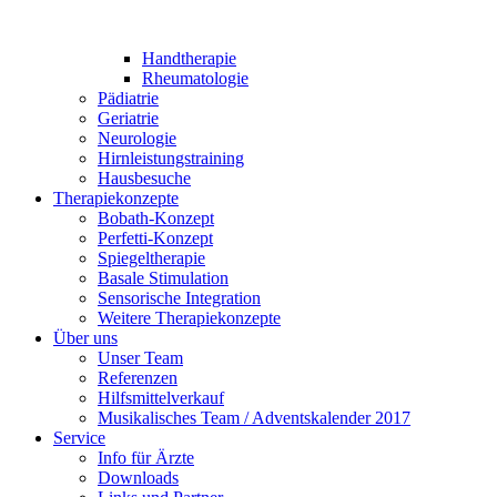
Handtherapie
Rheumatologie
Pädiatrie
Geriatrie
Neurologie
Hirnleistungstraining
Hausbesuche
Therapiekonzepte
Bobath-Konzept
Perfetti-Konzept
Spiegeltherapie
Basale Stimulation
Sensorische Integration
Weitere Therapiekonzepte
Über uns
Unser Team
Referenzen
Hilfsmittelverkauf
Musikalisches Team / Adventskalender 2017
Service
Info für Ärzte
Downloads