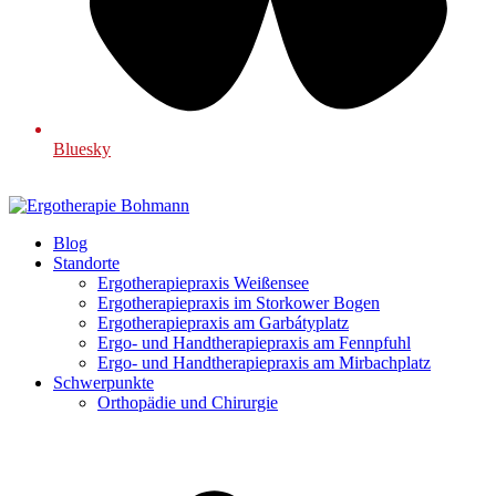
Bluesky
Blog
Standorte
Ergotherapiepraxis Weißensee
Ergotherapiepraxis im Storkower Bogen
Ergotherapiepraxis am Garbátyplatz
Ergo- und Handtherapiepraxis am Fennpfuhl
Ergo- und Handtherapiepraxis am Mirbachplatz
Schwerpunkte
Orthopädie und Chirurgie