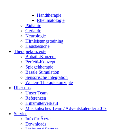
Handtherapie
Rheumatologie
Pädiatrie
Geriatrie
Neurologie
Hirnleistungstraining
Hausbesuche
Therapiekonzepte
Bobath-Konzept
Perfetti-Konzept
Spiegeltherapie
Basale Stimulation
Sensorische Integration
Weitere Therapiekonzepte
Über uns
Unser Team
Referenzen
Hilfsmittelverkauf
Musikalisches Team / Adventskalender 2017
Service
Info für Ärzte
Downloads