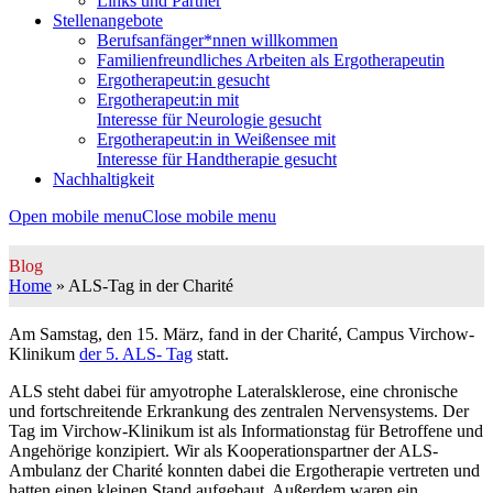
Links und Partner
Stellenangebote
Berufsanfänger*nnen willkommen
Familienfreundliches Arbeiten als Ergotherapeutin
Ergotherapeut:in gesucht
Ergotherapeut:in mit
Interesse für Neurologie gesucht
Ergotherapeut:in in Weißensee mit
Interesse für Handtherapie gesucht
Nachhaltigkeit
Open mobile menu
Close mobile menu
Blog
Home
»
ALS-Tag in der Charité
Am Samstag, den 15. März, fand in der Charité, Campus Virchow-
Klinikum
der 5. ALS- Tag
statt.
ALS steht dabei für amyotrophe Lateralsklerose, eine chronische
und fortschreitende Erkrankung des zentralen Nervensystems. Der
Tag im Virchow-Klinikum ist als Informationstag für Betroffene und
Angehörige konzipiert. Wir als Kooperationspartner der ALS-
Ambulanz der Charité konnten dabei die Ergotherapie vertreten und
hatten einen kleinen Stand aufgebaut. Außerdem waren ein