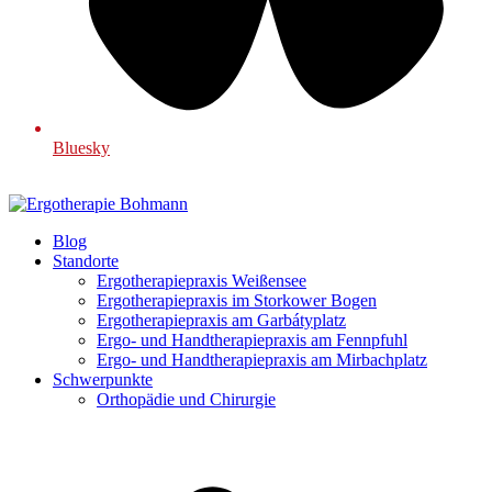
Bluesky
Blog
Standorte
Ergotherapiepraxis Weißensee
Ergotherapiepraxis im Storkower Bogen
Ergotherapiepraxis am Garbátyplatz
Ergo- und Handtherapiepraxis am Fennpfuhl
Ergo- und Handtherapiepraxis am Mirbachplatz
Schwerpunkte
Orthopädie und Chirurgie