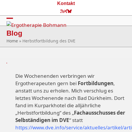
Skip
Kontakt
to
RSS
Xing
Bluesky
content
Open
Close
Blog
mobile
mobile
Home
»
Herbstfortbildung des DVE
menu
menu
Die Wochenenden verbringen wir
Ergotherapeuten gern bei
Fortbildungen
,
anstatt uns zu erholen. Mich verschlug es
letztes Wochenende nach Bad Dürkheim. Dort
fand im Kurparkhotel die alljährliche
„Herbstfortbildung“ des „
Fachausschusses der
Selbständigen im DVE
“ statt
https://www.dve.info/service/aktuelles/artikel/arti