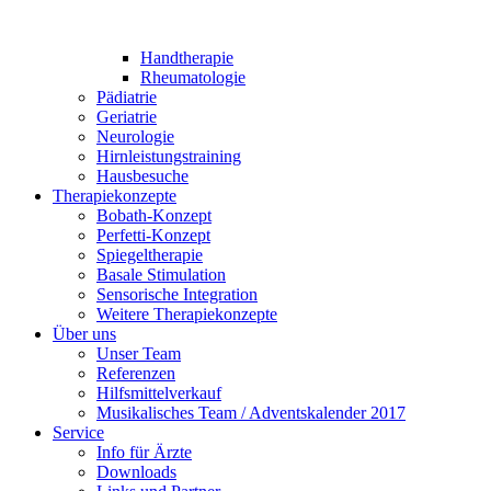
Handtherapie
Rheumatologie
Pädiatrie
Geriatrie
Neurologie
Hirnleistungstraining
Hausbesuche
Therapiekonzepte
Bobath-Konzept
Perfetti-Konzept
Spiegeltherapie
Basale Stimulation
Sensorische Integration
Weitere Therapiekonzepte
Über uns
Unser Team
Referenzen
Hilfsmittelverkauf
Musikalisches Team / Adventskalender 2017
Service
Info für Ärzte
Downloads