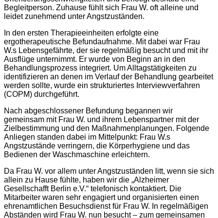
Begleitperson. Zuhause fühlt sich Frau W. oft alleine und
leidet zunehmend unter Angstzuständen.
In den ersten Therapieeinheiten erfolgte eine
ergotherapeutische Befundaufnahme. Mit dabei war Frau
W.s Lebensgefährte, der sie regelmäßig besucht und mit ihr
Ausflüge unternimmt. Er wurde von Beginn an in den
Behandlungsprozess integriert. Um Alltagstätigkeiten zu
identifizieren an denen im Verlauf der Behandlung gearbeitet
werden sollte, wurde ein strukturiertes Interviewverfahren
(COPM) durchgeführt.
Nach abgeschlossener Befundung begannen wir
gemeinsam mit Frau W. und ihrem Lebenspartner mit der
Zielbestimmung und den Maßnahmenplanungen. Folgende
Anliegen standen dabei im Mittelpunkt: Frau W.s
Angstzustände verringern, die Körperhygiene und das
Bedienen der Waschmaschine erleichtern.
Da Frau W. vor allem unter Angstzuständen litt, wenn sie sich
allein zu Hause fühlte, haben wir die „Alzheimer
Gesellschafft Berlin e.V.“ telefonisch kontaktiert. Die
Mitarbeiter waren sehr engagiert und organisierten einen
ehrenamtlichen Besuchsdienst für Frau W. In regelmäßigen
Abständen wird Frau W. nun besucht – zum gemeinsamen