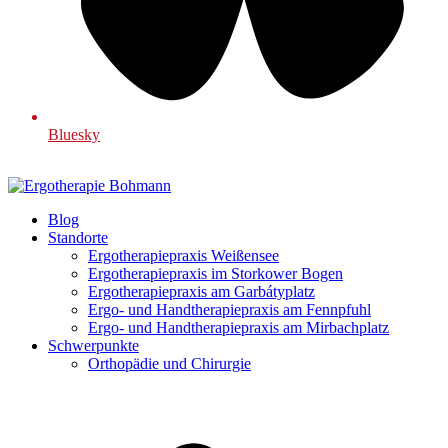
Bluesky
Blog
Standorte
Ergotherapiepraxis Weißensee
Ergotherapiepraxis im Storkower Bogen
Ergotherapiepraxis am Garbátyplatz
Ergo- und Handtherapiepraxis am Fennpfuhl
Ergo- und Handtherapiepraxis am Mirbachplatz
Schwerpunkte
Orthopädie und Chirurgie