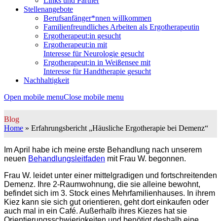
Links und Partner
Stellenangebote
Berufsanfänger*nnen willkommen
Familienfreundliches Arbeiten als Ergotherapeutin
Ergotherapeut:in gesucht
Ergotherapeut:in mit
Interesse für Neurologie gesucht
Ergotherapeut:in in Weißensee mit
Interesse für Handtherapie gesucht
Nachhaltigkeit
Open mobile menu
Close mobile menu
Blog
Home
»
Erfahrungsbericht „Häusliche Ergotherapie bei Demenz“
Im April habe ich meine erste Behandlung nach unserem
neuen
Behandlungsleitfaden
mit Frau W. begonnen.
Frau W. leidet unter einer mittelgradigen und fortschreitenden
Demenz. Ihre 2-Raumwohnung, die sie alleine bewohnt,
befindet sich im 3. Stock eines Mehrfamilienhauses. In ihrem
Kiez kann sie sich gut orientieren, geht dort einkaufen oder
auch mal in ein Café. Außerhalb ihres Kiezes hat sie
Orientierungsschwierigkeiten und benötigt deshalb eine