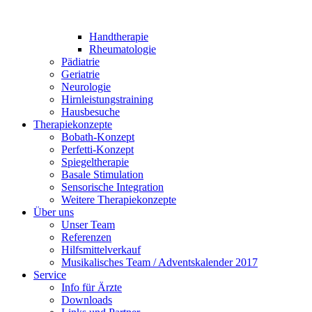
Handtherapie
Rheumatologie
Pädiatrie
Geriatrie
Neurologie
Hirnleistungstraining
Hausbesuche
Therapiekonzepte
Bobath-Konzept
Perfetti-Konzept
Spiegeltherapie
Basale Stimulation
Sensorische Integration
Weitere Therapiekonzepte
Über uns
Unser Team
Referenzen
Hilfsmittelverkauf
Musikalisches Team / Adventskalender 2017
Service
Info für Ärzte
Downloads