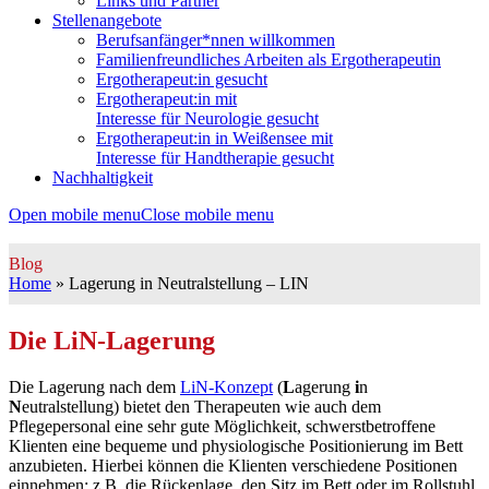
Links und Partner
Stellenangebote
Berufsanfänger*nnen willkommen
Familienfreundliches Arbeiten als Ergotherapeutin
Ergotherapeut:in gesucht
Ergotherapeut:in mit
Interesse für Neurologie gesucht
Ergotherapeut:in in Weißensee mit
Interesse für Handtherapie gesucht
Nachhaltigkeit
Open mobile menu
Close mobile menu
Blog
Home
»
Lagerung in Neutralstellung – LIN
Die LiN-Lagerung
Die Lagerung nach dem
LiN-Konzept
(
L
agerung
i
n
N
eutralstellung) bietet den Therapeuten wie auch dem
Pflegepersonal eine sehr gute Möglichkeit, schwerstbetroffene
Klienten eine bequeme und physiologische Positionierung im Bett
anzubieten. Hierbei können die Klienten verschiedene Positionen
einnehmen: z.B. die Rückenlage, den Sitz im Bett oder im Rollstuhl