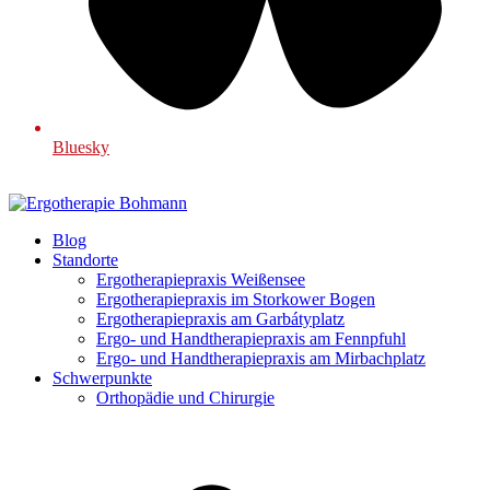
Bluesky
Blog
Standorte
Ergotherapiepraxis Weißensee
Ergotherapiepraxis im Storkower Bogen
Ergotherapiepraxis am Garbátyplatz
Ergo- und Handtherapiepraxis am Fennpfuhl
Ergo- und Handtherapiepraxis am Mirbachplatz
Schwerpunkte
Orthopädie und Chirurgie