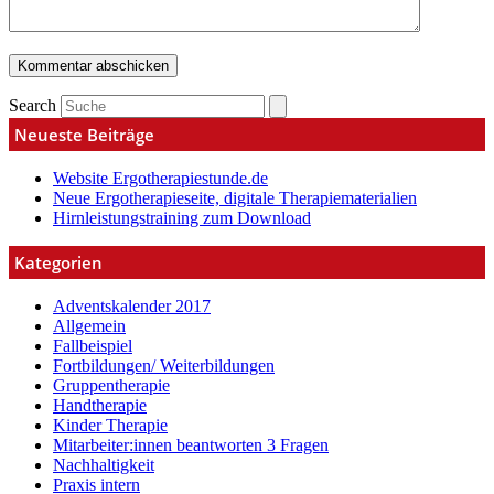
Search
Neueste Beiträge
Website Ergotherapiestunde.de
Neue Ergotherapieseite, digitale Therapiematerialien
Hirnleistungstraining zum Download
Kategorien
Adventskalender 2017
Allgemein
Fallbeispiel
Fortbildungen/ Weiterbildungen
Gruppentherapie
Handtherapie
Kinder Therapie
Mitarbeiter:innen beantworten 3 Fragen
Nachhaltigkeit
Praxis intern