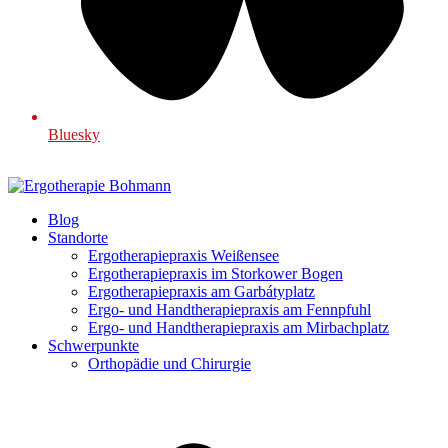
Bluesky
Blog
Standorte
Ergotherapiepraxis Weißensee
Ergotherapiepraxis im Storkower Bogen
Ergotherapiepraxis am Garbátyplatz
Ergo- und Handtherapiepraxis am Fennpfuhl
Ergo- und Handtherapiepraxis am Mirbachplatz
Schwerpunkte
Orthopädie und Chirurgie