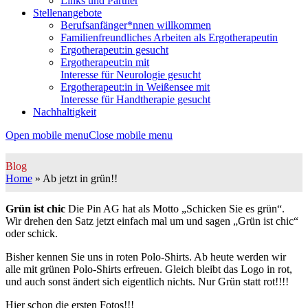
Links und Partner
Stellenangebote
Berufsanfänger*nnen willkommen
Familienfreundliches Arbeiten als Ergotherapeutin
Ergotherapeut:in gesucht
Ergotherapeut:in mit
Interesse für Neurologie gesucht
Ergotherapeut:in in Weißensee mit
Interesse für Handtherapie gesucht
Nachhaltigkeit
Open mobile menu
Close mobile menu
Blog
Home
»
Ab jetzt in grün!!
Grün ist chic
Die Pin AG hat als Motto „Schicken Sie es grün“.
Wir drehen den Satz jetzt einfach mal um und sagen „Grün ist chic“
oder schick.
Bisher kennen Sie uns in roten Polo-Shirts. Ab heute werden wir
alle mit grünen Polo-Shirts erfreuen. Gleich bleibt das Logo in rot,
und auch sonst ändert sich eigentlich nichts. Nur Grün statt rot!!!!
Hier schon die ersten Fotos!!!