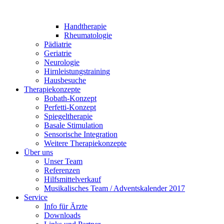
Handtherapie
Rheumatologie
Pädiatrie
Geriatrie
Neurologie
Hirnleistungstraining
Hausbesuche
Therapiekonzepte
Bobath-Konzept
Perfetti-Konzept
Spiegeltherapie
Basale Stimulation
Sensorische Integration
Weitere Therapiekonzepte
Über uns
Unser Team
Referenzen
Hilfsmittelverkauf
Musikalisches Team / Adventskalender 2017
Service
Info für Ärzte
Downloads