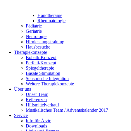
Handtherapie
Rheumatologie
Pädiatrie
Geriatrie
Neurologie
Hirnleistungstraining
Hausbesuche
Therapiekonzepte
Bobath-Konzept
Perfetti-Konzept
Spiegeltherapie
Basale Stimulation
Sensorische Integration
Weitere Therapiekonzepte
Über uns
Unser Team
Referenzen
Hilfsmittelverkauf
Musikalisches Team / Adventskalender 2017
Service
Info für Ärzte
Downloads