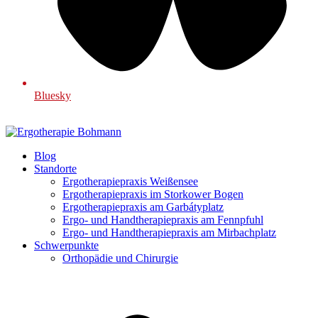
Bluesky
Blog
Standorte
Ergotherapiepraxis Weißensee
Ergotherapiepraxis im Storkower Bogen
Ergotherapiepraxis am Garbátyplatz
Ergo- und Handtherapiepraxis am Fennpfuhl
Ergo- und Handtherapiepraxis am Mirbachplatz
Schwerpunkte
Orthopädie und Chirurgie