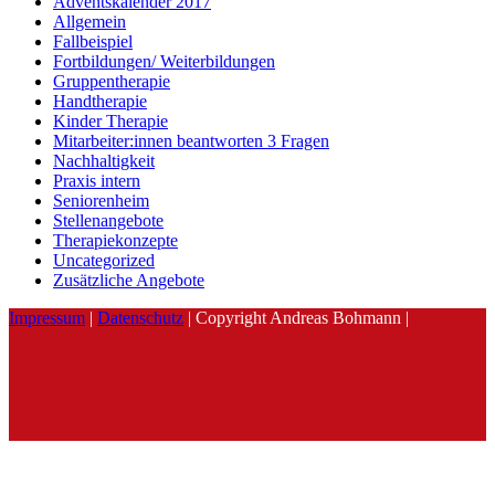
Adventskalender 2017
Allgemein
Fallbeispiel
Fortbildungen/ Weiterbildungen
Gruppentherapie
Handtherapie
Kinder Therapie
Mitarbeiter:innen beantworten 3 Fragen
Nachhaltigkeit
Praxis intern
Seniorenheim
Stellenangebote
Therapiekonzepte
Uncategorized
Zusätzliche Angebote
Impressum
|
Datenschutz
| Copyright Andreas Bohmann |