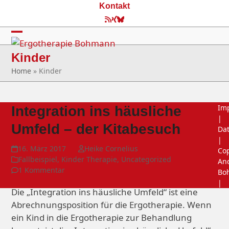
Skip
Kontakt
to
RSS
Xing
Bluesky
content
Open
Close
Kinder
mobile
mobile
Home
»
Kinder
menu
menu
Im
Integration ins häusliche
|
Umfeld – der Kitabesuch
Da
|
16. März 2017
Heike Cornelius
Cop
Fallbeispiel
,
Kinder Therapie
,
Uncategorized
An
1 Kommentar
Bo
|
Die „Integration ins häusliche Umfeld“ ist eine
Abrechnungsposition für die Ergotherapie. Wenn
ein Kind in die Ergotherapie zur Behandlung