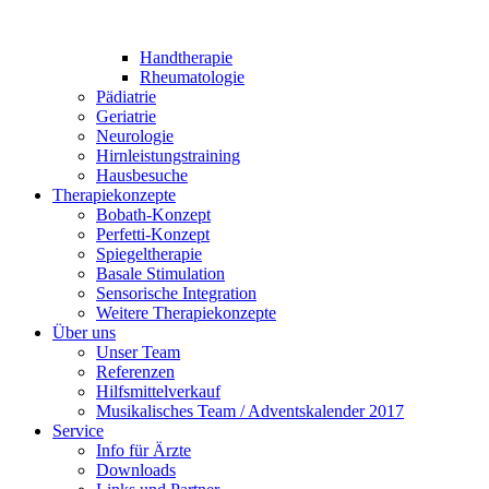
Handtherapie
Rheumatologie
Pädiatrie
Geriatrie
Neurologie
Hirnleistungstraining
Hausbesuche
Therapiekonzepte
Bobath-Konzept
Perfetti-Konzept
Spiegeltherapie
Basale Stimulation
Sensorische Integration
Weitere Therapiekonzepte
Über uns
Unser Team
Referenzen
Hilfsmittelverkauf
Musikalisches Team / Adventskalender 2017
Service
Info für Ärzte
Downloads