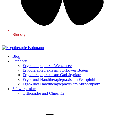
Bluesky
Blog
Standorte
Ergotherapiepraxis Weißensee
Ergotherapiepraxis im Storkower Bogen
Ergotherapiepraxis am Garbátyplatz
Ergo- und Handtherapiepraxis am Fennpfuhl
Ergo- und Handtherapiepraxis am Mirbachplatz
Schwerpunkte
Orthopädie und Chirurgie