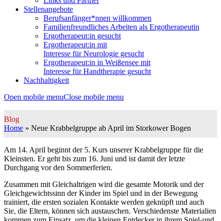
Links und Partner
Stellenangebote
Berufsanfänger*nnen willkommen
Familienfreundliches Arbeiten als Ergotherapeutin
Ergotherapeut:in gesucht
Ergotherapeut:in mit
Interesse für Neurologie gesucht
Ergotherapeut:in in Weißensee mit
Interesse für Handtherapie gesucht
Nachhaltigkeit
Open mobile menu
Close mobile menu
Blog
Home
»
Neue Krabbelgruppe ab April im Storkower Bogen
Am 14. April beginnt der 5. Kurs unserer Krabbelgruppe für die
Kleinsten. Er geht bis zum 16. Juni und ist damit der letzte
Durchgang vor den Sommerferien.
Zusammen mit Gleichaltrigen wird die gesamte Motorik und der
Gleichgewichtssinn der Kinder im Spiel und in der Bewegung
trainiert, die ersten sozialen Kontakte werden geknüpft und auch
Sie, die Eltern, können sich austauschen. Verschiedenste Materialien
kommen zum Einsatz, um die kleinen Entdecker in ihrem Spiel-und