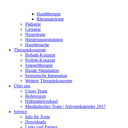
Handtherapie
Rheumatologie
Pädiatrie
Geriatrie
Neurologie
Hirnleistungstraining
Hausbesuche
Therapiekonzepte
Bobath-Konzept
Perfetti-Konzept
Spiegeltherapie
Basale Stimulation
Sensorische Integration
Weitere Therapiekonzepte
Über uns
Unser Team
Referenzen
Hilfsmittelverkauf
Musikalisches Team / Adventskalender 2017
Service
Info für Ärzte
Downloads
Links und Partner