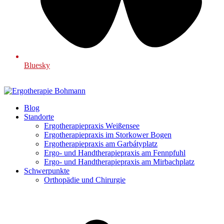
Bluesky
Blog
Standorte
Ergotherapiepraxis Weißensee
Ergotherapiepraxis im Storkower Bogen
Ergotherapiepraxis am Garbátyplatz
Ergo- und Handtherapiepraxis am Fennpfuhl
Ergo- und Handtherapiepraxis am Mirbachplatz
Schwerpunkte
Orthopädie und Chirurgie