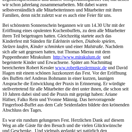
wir schon jahrelang zusammenarbeiten. Mit dabei waren
selbstverständlich alle Mitarbeiterinnen und Mitarbeiter mit ihren
Familien, denn nicht zuletzt war es auch eine Feier für uns.
Bei schönstem Sonnenschein begannen wir um 14.30 Uhr mit der
Eröffnung eines opulenten Kuchenbuffets, zu dem alle Mitarbeiter
ihren Teil beigetragen hatten. Gleichzeitig startete auch das
Kinderfest mit Ständen für
Edelstein sieben
,
Diabolo spielen
,
Stelzen laufen
,
Kinder schminken
und einer
Malstraße
. Nachdem
sich alle satt gegessen hatten, trat Thomas Mierau mit dem
Puppentheater Mirakulum
http://www.mirakulum.de
und
begeisterte Kinder und Erwachsene. Später am Nachmittag
bereicherten Robert Kessler
www.robertkesslermusic.de
und David
Hagen mit einem schönen Jazzkonzert das Fest. Vor der Eröffnung
des Buffets rief Andreas Bohmann in einer kurzen, launigen
Ansprache die Entwicklung der Praxis in Erinnerung. Er würdigte
stellvertretend für alle Mitarbeiter die drei unter ihnen, die schon seit
10 Jahren dabei sind und die Praxis mit geprägt haben: Ariane
Häfner, Falko Rein und Yvonne Männig. Das hervorragende
Fingerfood-Buffet aus dem Cafe Seidenfaden bildete den krönenden
Abschluss des Tages.
Es war ein rundum gelungenes Fest. Herzlichen Dank auf diesem
Weg an alle Gäste für den Besuch und die vielen Glückwünsche
und Geschenke. Und vielmals gedankt sei natürlich den