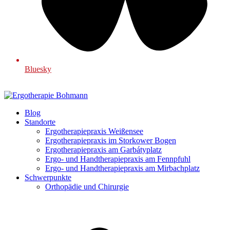
Bluesky
Blog
Standorte
Ergotherapiepraxis Weißensee
Ergotherapiepraxis im Storkower Bogen
Ergotherapiepraxis am Garbátyplatz
Ergo- und Handtherapiepraxis am Fennpfuhl
Ergo- und Handtherapiepraxis am Mirbachplatz
Schwerpunkte
Orthopädie und Chirurgie