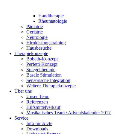
Handtherapie
Rheumatologie
Pädiatrie
Geriatrie
Neurologie
Hirnleistungstraining
Hausbesuche
Therapiekonzepte
Bobath-Konzept
Perfetti-Konzept
Spiegeltherapie
Basale Stimulation
Sensorische Integration
Weitere Therapiekonzepte
Über uns
Unser Team
Referenzen
Hilfsmittelverkauf
Musikalisches Team / Adventskalender 2017
Service
Info für Ärzte
Downloads