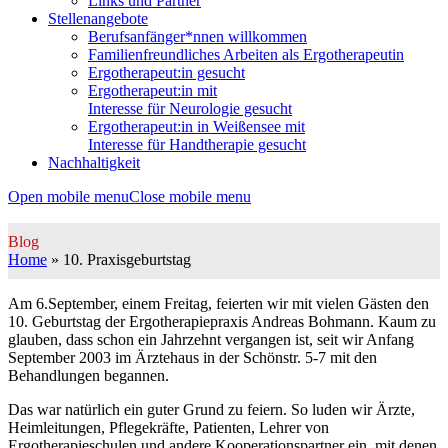
Links und Partner
Stellenangebote
Berufsanfänger*nnen willkommen
Familienfreundliches Arbeiten als Ergotherapeutin
Ergotherapeut:in gesucht
Ergotherapeut:in mit
Interesse für Neurologie gesucht
Ergotherapeut:in in Weißensee mit
Interesse für Handtherapie gesucht
Nachhaltigkeit
Open mobile menu
Close mobile menu
Blog
Home
»
10. Praxisgeburtstag
Am 6.September, einem Freitag, feierten wir mit vielen Gästen den
10. Geburtstag der Ergotherapiepraxis Andreas Bohmann. Kaum zu
glauben, dass schon ein Jahrzehnt vergangen ist, seit wir Anfang
September 2003 im Ärztehaus in der Schönstr. 5-7 mit den
Behandlungen begannen.
Das war natürlich ein guter Grund zu feiern. So luden wir Ärzte,
Heimleitungen, Pflegekräfte, Patienten, Lehrer von
Ergotherapieschulen und andere Kooperationspartner ein, mit denen