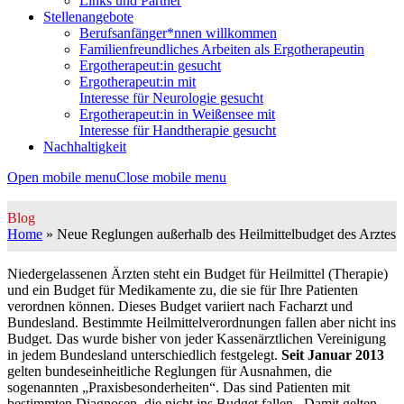
Links und Partner
Stellenangebote
Berufsanfänger*nnen willkommen
Familienfreundliches Arbeiten als Ergotherapeutin
Ergotherapeut:in gesucht
Ergotherapeut:in mit
Interesse für Neurologie gesucht
Ergotherapeut:in in Weißensee mit
Interesse für Handtherapie gesucht
Nachhaltigkeit
Open mobile menu
Close mobile menu
Blog
Home
»
Neue Reglungen außerhalb des Heilmittelbudget des Arztes
Niedergelassenen Ärzten steht ein Budget für Heilmittel (Therapie)
und ein Budget für Medikamente zu, die sie für Ihre Patienten
verordnen können. Dieses Budget variiert nach Facharzt und
Bundesland. Bestimmte Heilmittelverordnungen fallen aber nicht ins
Budget. Das wurde bisher von jeder Kassenärztlichen Vereinigung
in jedem Bundesland unterschiedlich festgelegt.
Seit Januar 2013
gelten bundeseinheitliche Reglungen für Ausnahmen, die
sogenannten „Praxisbesonderheiten“. Das sind Patienten mit
bestimmten Diagnosen, die nicht ins Budget fallen. Damit gelten