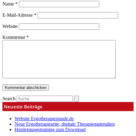
Name
*
E-Mail-Adresse
*
Website
Kommentar
*
Search
Neueste Beiträge
Website Ergotherapiestunde.de
Neue Ergotherapieseite, digitale Therapiematerialien
Hirnleistungstraining zum Download