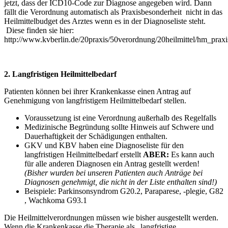
jetzt, dass der ICD10-Code zur Diagnose angegeben wird. Dann
fällt die Verordnung automatisch als Praxisbesonderheit nicht in das
Heilmittelbudget des Arztes wenn es in der Diagnoseliste steht.
Diese finden sie hier:
http://www.kvberlin.de/20praxis/50verordnung/20heilmittel/hm_praxi
2. Langfristigen Heilmittelbedarf
Patienten können bei ihrer Krankenkasse einen Antrag auf
Genehmigung von langfristigem Heilmittelbedarf stellen.
Voraussetzung ist eine Verordnung außerhalb des Regelfalls
Medizinische Begründung sollte Hinweis auf Schwere und
Dauerhaftigkeit der Schädigungen enthalten.
GKV und KBV haben eine Diagnoseliste für den
langfristigen Heilmittelbedarf erstellt
ABER:
Es kann auch
für alle anderen Diagnosen ein Antrag gestellt werden!
(Bisher wurden bei unseren Patienten auch Anträge bei
Diagnosen genehmigt, die nicht in der Liste enthalten sind!)
Beispiele: Parkinsonsyndrom G20.2, Paraparese, -plegie, G82
, Wachkoma G93.1
Die Heilmittelverordnungen müssen wie bisher ausgestellt werden.
Wenn die Krankenkasse die Therapie als „langfristige