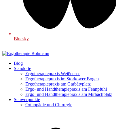
Bluesky
Blog
Standorte
Ergotherapiepraxis Weißensee
Ergotherapiepraxis im Storkower Bogen
Ergotherapiepraxis am Garbátyplatz
Ergo- und Handtherapiepraxis am Fennpfuhl
Ergo- und Handtherapiepraxis am Mirbachplatz
Schwerpunkte
Orthopädie und Chirurgie