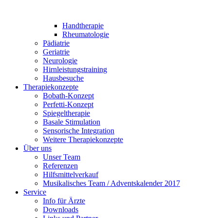
Handtherapie
Rheumatologie
Pädiatrie
Geriatrie
Neurologie
Hirnleistungstraining
Hausbesuche
Therapiekonzepte
Bobath-Konzept
Perfetti-Konzept
Spiegeltherapie
Basale Stimulation
Sensorische Integration
Weitere Therapiekonzepte
Über uns
Unser Team
Referenzen
Hilfsmittelverkauf
Musikalisches Team / Adventskalender 2017
Service
Info für Ärzte
Downloads