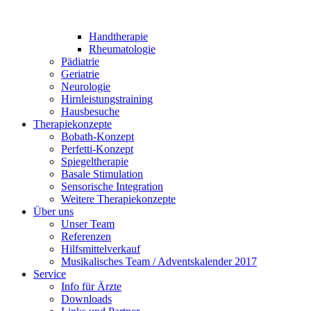
Handtherapie
Rheumatologie
Pädiatrie
Geriatrie
Neurologie
Hirnleistungstraining
Hausbesuche
Therapiekonzepte
Bobath-Konzept
Perfetti-Konzept
Spiegeltherapie
Basale Stimulation
Sensorische Integration
Weitere Therapiekonzepte
Über uns
Unser Team
Referenzen
Hilfsmittelverkauf
Musikalisches Team / Adventskalender 2017
Service
Info für Ärzte
Downloads