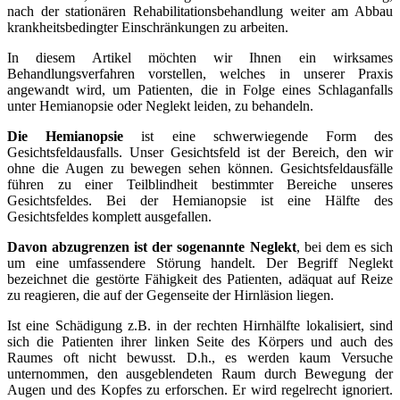
nach der stationären Rehabilitationsbehandlung weiter am Abbau
krankheitsbedingter Einschränkungen zu arbeiten.
In diesem Artikel möchten wir Ihnen ein wirksames
Behandlungsverfahren vorstellen, welches in unserer Praxis
angewandt wird, um Patienten, die in Folge eines Schlaganfalls
unter Hemianopsie oder Neglekt leiden, zu behandeln.
Die Hemianopsie
ist eine schwerwiegende Form des
Gesichtsfeldausfalls. Unser Gesichtsfeld ist der Bereich, den wir
ohne die Augen zu bewegen sehen können. Gesichtsfeldausfälle
führen zu einer Teilblindheit bestimmter Bereiche unseres
Gesichtsfeldes. Bei der Hemianopsie ist eine Hälfte des
Gesichtsfeldes komplett ausgefallen.
Davon abzugrenzen ist der sogenannte Neglekt
, bei dem es sich
um eine umfassendere Störung handelt. Der Begriff Neglekt
bezeichnet die gestörte Fähigkeit des Patienten, adäquat auf Reize
zu reagieren, die auf der Gegenseite der Hirnläsion liegen.
Ist eine Schädigung z.B. in der rechten Hirnhälfte lokalisiert, sind
sich die Patienten ihrer linken Seite des Körpers und auch des
Raumes oft nicht bewusst. D.h., es werden kaum Versuche
unternommen, den ausgeblendeten Raum durch Bewegung der
Augen und des Kopfes zu erforschen. Er wird regelrecht ignoriert.