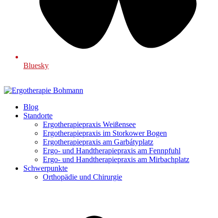
Bluesky
Blog
Standorte
Ergotherapiepraxis Weißensee
Ergotherapiepraxis im Storkower Bogen
Ergotherapiepraxis am Garbátyplatz
Ergo- und Handtherapiepraxis am Fennpfuhl
Ergo- und Handtherapiepraxis am Mirbachplatz
Schwerpunkte
Orthopädie und Chirurgie