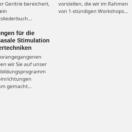
er Geritrie bereichert,
vorstellen, die wir im Rahmen
ein
von 1-stündigen Workshops…
sliederbuch…
ungen für die
Basale Stimulation
ertechniken
vorangegangenen
ben wir Sie auf unser
tbildungsprogramm
einrichtungen
am gemacht…