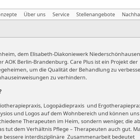
onzepte
Über uns
Service
Stellenangebote
Nachhal
orenheim, dem Elisabeth-Diakoniewerk Niederschönhausen
 AOK Berlin-Brandenburg. Care Plus ist ein Projekt der
egeheimen, um die Qualität der Behandlung zu verbess
nhauseinweisungen zu verhindern.
?
iotherapiepraxis, Logopädiepraxis und Ergotherapiepra
Physios und Logos auf dem Wohnbereich und können uns
rschiedene Therapeuten im Heim, sondern weniger, die a
s tut dem Verhältnis Pflege – Therapeuten auch gut. M
ie bessere interdisziplinäre Zusammenarbeit bedeutet