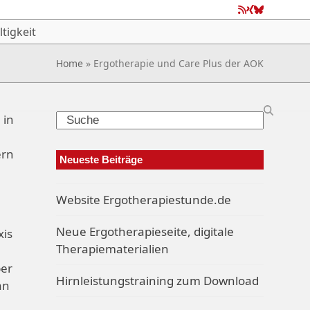
RSS
Xing
Bluesky
tigkeit
Home
»
Ergotherapie und Care Plus der AOK
Search
 in
ern
Neueste Beiträge
Website Ergotherapiestunde.de
Neue Ergotherapieseite, digitale
xis
Therapiematerialien
ber
Hirnleistungstraining zum Download
an