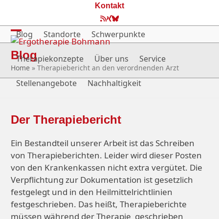
Skip
Kontakt
to
RSS
Xing
Bluesky
content
Blog
Standorte
Schwerpunkte
Open
Close
Blog
mobile
mobile
Therapiekonzepte
Über uns
Service
Home
»
Therapiebericht an den verordnenden Arzt
menu
menu
Stellenangebote
Nachhaltigkeit
Der Therapiebericht
Ein Bestandteil unserer Arbeit ist das Schreiben
von Therapieberichten. Leider wird dieser Posten
von den Krankenkassen nicht extra vergütet. Die
Verpflichtung zur Dokumentation ist gesetzlich
festgelegt und in den Heilmittelrichtlinien
festgeschrieben. Das heißt, Therapieberichte
müssen während der Therapie geschrieben