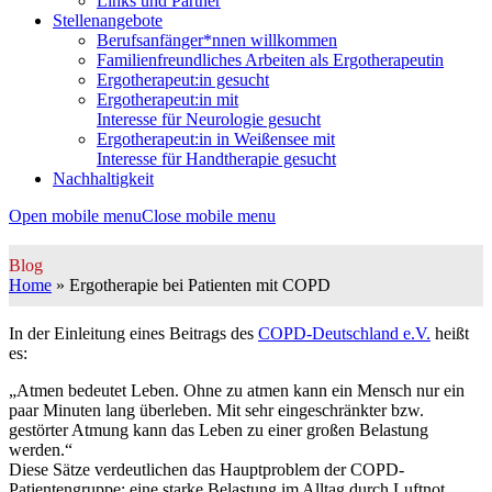
Links und Partner
Stellenangebote
Berufsanfänger*nnen willkommen
Familienfreundliches Arbeiten als Ergotherapeutin
Ergotherapeut:in gesucht
Ergotherapeut:in mit
Interesse für Neurologie gesucht
Ergotherapeut:in in Weißensee mit
Interesse für Handtherapie gesucht
Nachhaltigkeit
Open mobile menu
Close mobile menu
Blog
Home
»
Ergotherapie bei Patienten mit COPD
In der Einleitung eines Beitrags des
COPD-Deutschland e.V.
heißt
es:
„Atmen bedeutet Leben. Ohne zu atmen kann ein Mensch nur ein
paar Minuten lang überleben. Mit sehr eingeschränkter bzw.
gestörter Atmung kann das Leben zu einer großen Belastung
werden.“
Diese Sätze verdeutlichen das Hauptproblem der COPD-
Patientengruppe: eine starke Belastung im Alltag durch Luftnot.