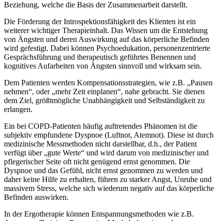
Beziehung, welche die Basis der Zusammenarbeit darstellt.
Die Förderung der Introspektionsfähigkeit des Klienten ist ein
weiterer wichtiger Therapieinhalt. Das Wissen um die Entstehung
von Ängsten und deren Auswirkung auf das körperliche Befinden
wird gefestigt. Dabei können Psychoedukation, personenzentrierte
Gesprächsführung und therapeutisch geführtes Benennen und
kognitives Aufarbeiten von Ängsten sinnvoll und wirksam sein.
Dem Patienten werden Kompensationsstrategien, wie z.B. „Pausen
nehmen“, oder „mehr Zeit einplanen“, nahe gebracht. Sie dienen
dem Ziel, größtmögliche Unabhängigkeit und Selbständigkeit zu
erlangen.
Ein bei COPD-Patienten häufig auftretendes Phänomen ist die
subjektiv empfundene Dyspnoe (Luftnot, Atemnot). Diese ist durch
medizinische Messmethoden nicht darstellbar, d.h., der Patient
verfügt über „gute Werte“ und wird darum von medizinischer und
pflegerischer Seite oft nicht genügend ernst genommen. Die
Dyspnoe und das Gefühl, nicht ernst genommen zu werden und
daher keine Hilfe zu erhalten, führen zu starker Angst, Unruhe und
massivem Stress, welche sich wiederum negativ auf das körperliche
Befinden auswirken.
In der Ergotherapie können Entspannungsmethoden wie z.B.