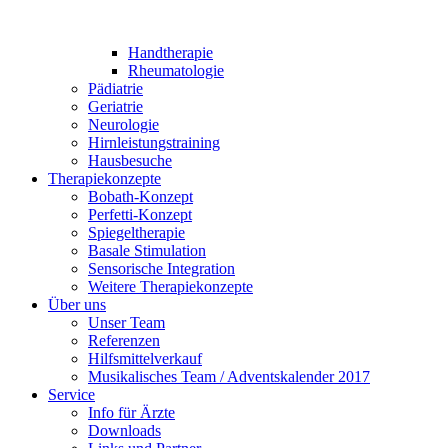
Handtherapie
Rheumatologie
Pädiatrie
Geriatrie
Neurologie
Hirnleistungstraining
Hausbesuche
Therapiekonzepte
Bobath-Konzept
Perfetti-Konzept
Spiegeltherapie
Basale Stimulation
Sensorische Integration
Weitere Therapiekonzepte
Über uns
Unser Team
Referenzen
Hilfsmittelverkauf
Musikalisches Team / Adventskalender 2017
Service
Info für Ärzte
Downloads