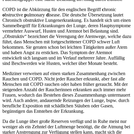
COPD ist die Abkürzung für den englischen Begriff
c
hronic
o
bstructive
p
ulmonary
d
isease. Die deutsche Übersetzung lautet
Chronisch obstruktive Lungenerkrankung. Es handelt sich um einen
Sammelbegriff für Erkrankungen der Lunge, deren Hauptsymptome
vermehrter Auswurf, Husten und Atemnot bei Belastung sind.
„Obstruktiv“ bezeichnet die Verengung der Atemwege, welche dazu
führt, dass Menschen mit fortgeschrittener COPD schwer Luft
bekommen. Sie geraten schon bei leichten
Tätigkeiten außer Atem
und haben Angst zu ersticken. Das Symptom der Atemnot
entwickelt sich langsam und im Verlauf mehrerer Jahre. Auffällig
sind Beschwerden wie Husten, welcher über Monate besteht.
Mediziner verweisen auf einen starken Zusammenhang zwischen
Rauchen und COPD. Nicht jeder Raucher erkrankt, aber fast alle
Menschen mit COPD rauchen oder haben früher geraucht. Mit der
steigenden Anzahl der Raucherinnen erkranken auch immer mehr
Frauen, wodurch das Bestehen dieses Zusammenhangs untermauert
wird. Auch andere, andauernde Reizungen der Lunge, bspw. durch
berufliche Exposition mit schädlichen Stäuben oder Gasen,
begünstigen das Entstehen der Erkrankung.
Da die Lunge über große Reserven verfügt und in Ruhe meist nur
weniger als ein Zehntel der Luftmenge benötigt, die die Atmung bei
starker Anstrengung zur Verfügung stellen kann, macht sich die