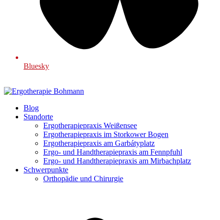
Bluesky
Blog
Standorte
Ergotherapiepraxis Weißensee
Ergotherapiepraxis im Storkower Bogen
Ergotherapiepraxis am Garbátyplatz
Ergo- und Handtherapiepraxis am Fennpfuhl
Ergo- und Handtherapiepraxis am Mirbachplatz
Schwerpunkte
Orthopädie und Chirurgie