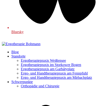
Bluesky
Blog
Standorte
Ergotherapiepraxis Weißensee
Ergotherapiepraxis im Storkower Bogen
Ergotherapiepraxis am Garbátyplatz
Ergo- und Handtherapiepraxis am Fennpfuhl
Ergo- und Handtherapiepraxis am Mirbachplatz
Schwerpunkte
Orthopädie und Chirurgie