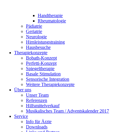
Handtherapie
Rheumatologie
Pädiatrie
Geriatrie
Neurologie
Hirnleistungstraining
Hausbesuche
Therapiekonzepte
Bobath-Konzept
Perfetti-Konzept
Spiegeltherapie
Basale Stimulation
Sensorische Integration
Weitere Therapiekonzepte
Über uns
Unser Team
Referenzen
Hilfsmittelverkauf
Musikalisches Team / Adventskalender 2017
Service
Info für Ärzte
Downloads