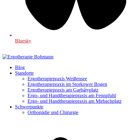
Bluesky
Blog
Standorte
Ergotherapiepraxis Weißensee
Ergotherapiepraxis im Storkower Bogen
Ergotherapiepraxis am Garbátyplatz
Ergo- und Handtherapiepraxis am Fennpfuhl
Ergo- und Handtherapiepraxis am Mirbachplatz
Schwerpunkte
Orthopädie und Chirurgie