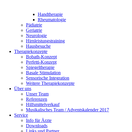
Handtherapie
Rheumatologie
Pädiatrie
Geriatrie
Neurologie
Hirnleistungstraining
Hausbesuche
Therapiekonzepte
Bobath-Konzept
Perfetti-Konzept
Spiegeltherapie
Basale Stimulation
Sensorische Integration
Weitere Therapiekonzepte
Über uns
Unser Team
Referenzen
Hilfsmittelverkauf
Musikalisches Team / Adventskalender 2017
Service
Info für Ärzte
Downloads
Links und Partner