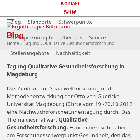
Skip
Kontakt
to
RSS
Xing
Bluesky
content
Blog
Standorte
Schwerpunkte
Open
Close
Blog
mobile
mobile
Therapiekonzepte
Über uns
Service
Home
»
Tagung „Qualitative Gesundheitsforschung“
menu
menu
Stellenangebote
Nachhaltigkeit
Tagung Qualitative Gesundheitsforschung in
Magdeburg
Das Zentrum für Sozialweltforschung und
Methodenentwicklung der Otto-von-Guericke-
Universität Magdeburg führte vom 19.-20.10.2012
eine NachwuchsforscherInnentagung durch. Das
Thema diesmal war:
Qualitative
Gesundheitsforschung.
Es orientiert sich dabei
am Forschungsschwerpunkt Gesundheit, den das