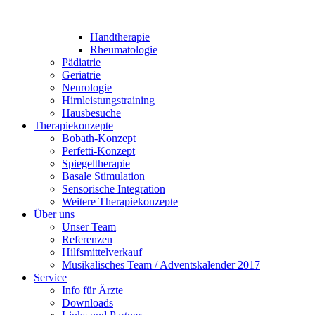
Handtherapie
Rheumatologie
Pädiatrie
Geriatrie
Neurologie
Hirnleistungstraining
Hausbesuche
Therapiekonzepte
Bobath-Konzept
Perfetti-Konzept
Spiegeltherapie
Basale Stimulation
Sensorische Integration
Weitere Therapiekonzepte
Über uns
Unser Team
Referenzen
Hilfsmittelverkauf
Musikalisches Team / Adventskalender 2017
Service
Info für Ärzte
Downloads