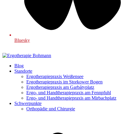
Bluesky
Blog
Standorte
Ergotherapiepraxis Weißensee
Ergotherapiepraxis im Storkower Bogen
Ergotherapiepraxis am Garbátyplatz
Ergo- und Handtherapiepraxis am Fennpfuhl
Ergo- und Handtherapiepraxis am Mirbachplatz
Schwerpunkte
Orthopädie und Chirurgie