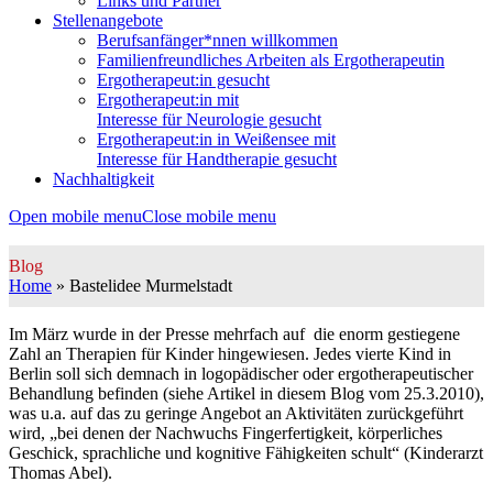
Links und Partner
Stellenangebote
Berufsanfänger*nnen willkommen
Familienfreundliches Arbeiten als Ergotherapeutin
Ergotherapeut:in gesucht
Ergotherapeut:in mit
Interesse für Neurologie gesucht
Ergotherapeut:in in Weißensee mit
Interesse für Handtherapie gesucht
Nachhaltigkeit
Open mobile menu
Close mobile menu
Blog
Home
»
Bastelidee Murmelstadt
Im März wurde in der Presse mehrfach auf die enorm gestiegene
Zahl an Therapien für Kinder hingewiesen. Jedes vierte Kind in
Berlin soll sich demnach in logopädischer oder ergotherapeutischer
Behandlung befinden (siehe Artikel in diesem Blog vom 25.3.2010),
was u.a. auf das zu geringe Angebot an Aktivitäten zurückgeführt
wird, „bei denen der Nachwuchs Fingerfertigkeit, körperliches
Geschick, sprachliche und kognitive Fähigkeiten schult“ (Kinderarzt
Thomas Abel).