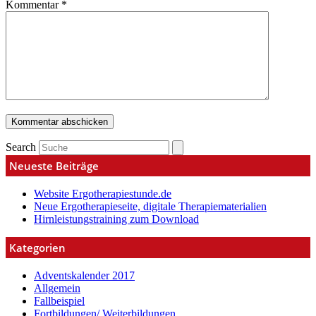
Kommentar
*
Search
Neueste Beiträge
Website Ergotherapiestunde.de
Neue Ergotherapieseite, digitale Therapiematerialien
Hirnleistungstraining zum Download
Kategorien
Adventskalender 2017
Allgemein
Fallbeispiel
Fortbildungen/ Weiterbildungen