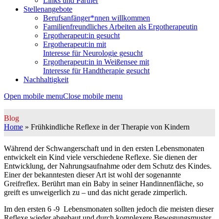
Links und Partner
Stellenangebote
Berufsanfänger*nnen willkommen
Familienfreundliches Arbeiten als Ergotherapeutin
Ergotherapeut:in gesucht
Ergotherapeut:in mit
Interesse für Neurologie gesucht
Ergotherapeut:in in Weißensee mit
Interesse für Handtherapie gesucht
Nachhaltigkeit
Open mobile menu
Close mobile menu
Blog
Home
»
Frühkindliche Reflexe in der Therapie von Kindern
Während der Schwangerschaft und in den ersten Lebensmonaten
entwickelt ein Kind viele verschiedene Reflexe. Sie dienen der
Entwicklung, der Nahrungsaufnahme oder dem Schutz des Kindes.
Einer der bekanntesten dieser Art ist wohl der sogenannte
Greifreflex. Berührt man ein Baby in seiner Handinnenfläche, so
greift es unweigerlich zu – und das nicht gerade zimperlich.
Im den ersten 6 -9 Lebensmonaten sollten jedoch die meisten dieser
Reflexe wieder abgebaut und durch komplexere Bewegungsmuster