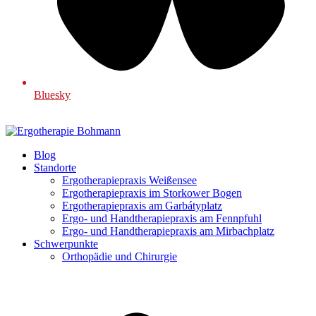
Bluesky
Blog
Standorte
Ergotherapiepraxis Weißensee
Ergotherapiepraxis im Storkower Bogen
Ergotherapiepraxis am Garbátyplatz
Ergo- und Handtherapiepraxis am Fennpfuhl
Ergo- und Handtherapiepraxis am Mirbachplatz
Schwerpunkte
Orthopädie und Chirurgie