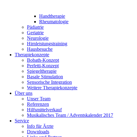
Handtherapie
Rheumatologie
Pädiatrie
Geriatrie
Neurologie
Hirnleistungstraining
Hausbesuche
Therapiekonzepte
Bobath-Konzept
Perfetti-Konzept
Spiegeltherapie
Basale Stimulation
Sensorische Integration
Weitere Therapiekonzepte
Über uns
Unser Team
Referenzen
Hilfsmittelverkauf
Musikalisches Team / Adventskalender 2017
Service
Info für Ärzte
Downloads