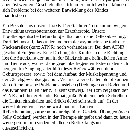
abgelöst werden. Geschieht dies nicht oder nur teilweise können
sich Probleme bei der weiteren Entwicklung des Kindes
manifestieren.
Ein Beispiel aus unserer Praxis: Der 6-jährige Tom kommt wegen
Entwicklungsverzögerungen zur Ergotherapie. Unsere
Ergotherapeutische Befundung enthält auch die Reflexabtestung.
Dort fiel uns auf, dass unter anderem der asymmetrische tonische
Nackenreflex (kurz: ATNR) noch vorhanden ist. Bei dem ATNR
geschieht Folgendes: Eine Drehung des Kopfes in eine Richtung
löst die Streckung der nun in der Blickrichtung befindlichen Arme
und Beine aus, während die gegenüberliegenden Extremitäten sich
beugen. Im Säuglingsalter hilft dieser Reflex während dem
Geburtsprozess, sowie bei dem Aufbau der Muskelspannung und
der Gleichgewichtsregulation. Wenn er aber erhalten bleibt können
sich oft motorische Probleme einstellen (Drehungen am Boden und
das Krabbeln fallen hier z. B. sehr schwer). Bei Tom zeigt sich der
ATNR auch in der Schule. Er hat große Probleme beim Schreiben
die Linien einzuhalten und drückt dabei sehr stark auf. In der
weiterführenden Therapie wird nun mit Tom ein
Reflexhemmungsprogramm durchgeführt. Gezielte Übungen (nach
Sally Goddard) werden in der Therapie eingeübt und dann zu hause
weitergeführt, um so den erhaltenen Reflex langsam
auszuschleichen.