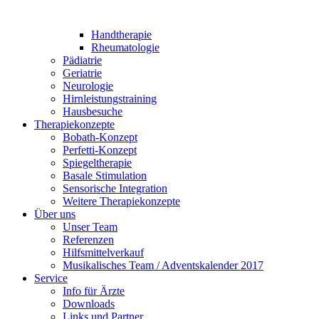
Handtherapie
Rheumatologie
Pädiatrie
Geriatrie
Neurologie
Hirnleistungstraining
Hausbesuche
Therapiekonzepte
Bobath-Konzept
Perfetti-Konzept
Spiegeltherapie
Basale Stimulation
Sensorische Integration
Weitere Therapiekonzepte
Über uns
Unser Team
Referenzen
Hilfsmittelverkauf
Musikalisches Team / Adventskalender 2017
Service
Info für Ärzte
Downloads
Links und Partner