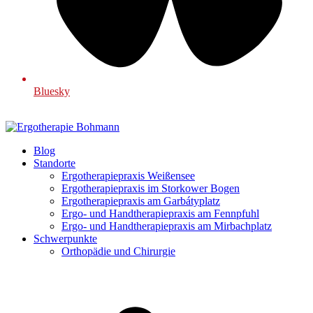
Bluesky
Blog
Standorte
Ergotherapiepraxis Weißensee
Ergotherapiepraxis im Storkower Bogen
Ergotherapiepraxis am Garbátyplatz
Ergo- und Handtherapiepraxis am Fennpfuhl
Ergo- und Handtherapiepraxis am Mirbachplatz
Schwerpunkte
Orthopädie und Chirurgie