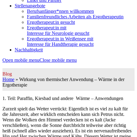
Links und Partner
Stellenangebote
Berufsanfänger*nnen willkommen
Familienfreundliches Arbeiten als Ergotherapeutin
Ergotherapeut:in gesucht
Ergotherapeut:in mit
Interesse für Neurologie gesucht
Ergotherapeut:in in Weißensee mit
Interesse für Handtherapie gesucht
Nachhaltigkeit
Open mobile menu
Close mobile menu
Blog
Home
»
Wirkung von thermischer Anwendung – Wärme in der
Ergotherapie
1. Teil: Paraffin, Kiesbad und andere Wärme – Anwendungen
Zurzeit spielt das Wetter verrückt: Eigentlich ist es viel zu kalt für
die Jahreszeit, aber wirklich entscheiden kann sich Petrus nicht.
Wenn die Wolken den Himmel verdecken ist es kalt (Jacke
verschließen), wenn die Sonne durchbricht teilweise aber richtig
heiß (schnell alles wieder ausziehen). Es ist ein nervenaufreibendes
Hin und Her zwischen Wärme und Kälte. Diesem Wetter ist meine