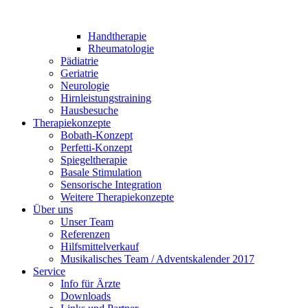
Handtherapie
Rheumatologie
Pädiatrie
Geriatrie
Neurologie
Hirnleistungstraining
Hausbesuche
Therapiekonzepte
Bobath-Konzept
Perfetti-Konzept
Spiegeltherapie
Basale Stimulation
Sensorische Integration
Weitere Therapiekonzepte
Über uns
Unser Team
Referenzen
Hilfsmittelverkauf
Musikalisches Team / Adventskalender 2017
Service
Info für Ärzte
Downloads