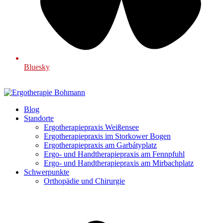
Bluesky
Blog
Standorte
Ergotherapiepraxis Weißensee
Ergotherapiepraxis im Storkower Bogen
Ergotherapiepraxis am Garbátyplatz
Ergo- und Handtherapiepraxis am Fennpfuhl
Ergo- und Handtherapiepraxis am Mirbachplatz
Schwerpunkte
Orthopädie und Chirurgie