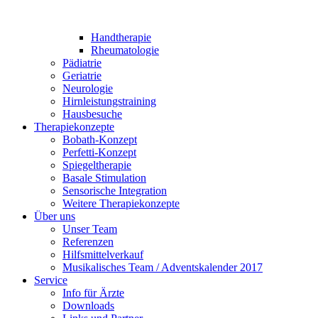
Handtherapie
Rheumatologie
Pädiatrie
Geriatrie
Neurologie
Hirnleistungstraining
Hausbesuche
Therapiekonzepte
Bobath-Konzept
Perfetti-Konzept
Spiegeltherapie
Basale Stimulation
Sensorische Integration
Weitere Therapiekonzepte
Über uns
Unser Team
Referenzen
Hilfsmittelverkauf
Musikalisches Team / Adventskalender 2017
Service
Info für Ärzte
Downloads