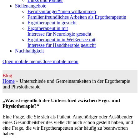
Links und Partner
Stellenangebote
Berufsanfänger*nnen willkommen
Familienfreundliches Arbeiten als Ergotherapeutin
Ergotherapeut:in gesucht
Ergotherapeut:in mit
Interesse für Neurologie gesucht
Ergotherapeut:in in Weißensee mit
Interesse für Handtherapie gesucht
Nachhaltigkeit
Open mobile menu
Close mobile menu
Blog
Home
»
Unterschiede und Gemeinsamkeiten in der Ergotherapie
und Physiotherapie
„Was ist eigentlich der Unterschied zwischen Ergo- und
Physiotherapie?“
Eine Frage, die Sie sich als Patient, Angehöriger oder Ausübender
eines Gesundheitsberufes vielleicht auch schon gestellt haben, und
eine Frage, die wir Ergotherapeuten sehr häufig zu beantworten
haben.