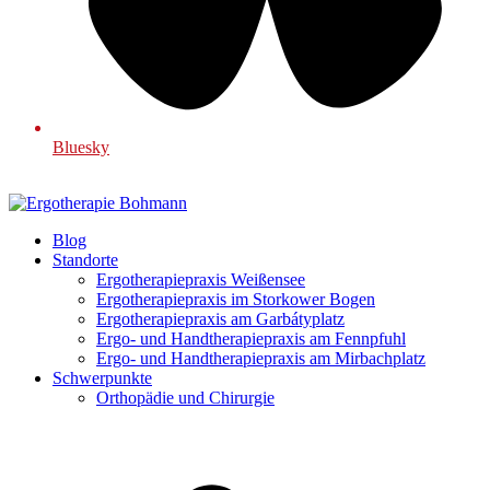
Bluesky
Blog
Standorte
Ergotherapiepraxis Weißensee
Ergotherapiepraxis im Storkower Bogen
Ergotherapiepraxis am Garbátyplatz
Ergo- und Handtherapiepraxis am Fennpfuhl
Ergo- und Handtherapiepraxis am Mirbachplatz
Schwerpunkte
Orthopädie und Chirurgie