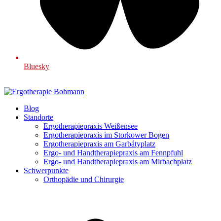
Bluesky
Blog
Standorte
Ergotherapiepraxis Weißensee
Ergotherapiepraxis im Storkower Bogen
Ergotherapiepraxis am Garbátyplatz
Ergo- und Handtherapiepraxis am Fennpfuhl
Ergo- und Handtherapiepraxis am Mirbachplatz
Schwerpunkte
Orthopädie und Chirurgie