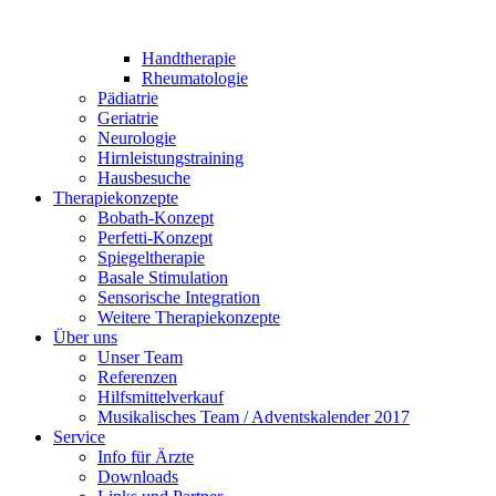
Handtherapie
Rheumatologie
Pädiatrie
Geriatrie
Neurologie
Hirnleistungstraining
Hausbesuche
Therapiekonzepte
Bobath-Konzept
Perfetti-Konzept
Spiegeltherapie
Basale Stimulation
Sensorische Integration
Weitere Therapiekonzepte
Über uns
Unser Team
Referenzen
Hilfsmittelverkauf
Musikalisches Team / Adventskalender 2017
Service
Info für Ärzte
Downloads