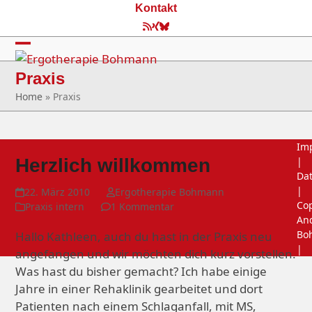
Skip
Kontakt
to
RSS
Xing
Bluesky
content
Open
Close
Praxis
mobile
mobile
Home
»
Praxis
menu
menu
Im
Herzlich willkommen
|
Da
|
22. März 2010
Ergotherapie Bohmann
Cop
Praxis intern
1 Kommentar
An
Bo
Hallo Kathleen, auch du hast in der Praxis neu
|
angefangen und wir möchten dich kurz vorstellen.
Was hast du bisher gemacht? Ich habe einige
Jahre in einer Rehaklinik gearbeitet und dort
Patienten nach einem Schlaganfall, mit MS,