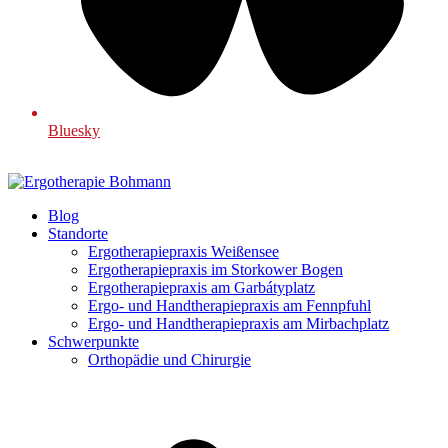
Bluesky
Blog
Standorte
Ergotherapiepraxis Weißensee
Ergotherapiepraxis im Storkower Bogen
Ergotherapiepraxis am Garbátyplatz
Ergo- und Handtherapiepraxis am Fennpfuhl
Ergo- und Handtherapiepraxis am Mirbachplatz
Schwerpunkte
Orthopädie und Chirurgie