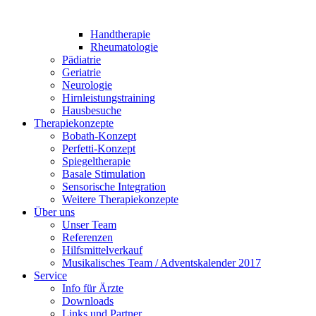
Handtherapie
Rheumatologie
Pädiatrie
Geriatrie
Neurologie
Hirnleistungstraining
Hausbesuche
Therapiekonzepte
Bobath-Konzept
Perfetti-Konzept
Spiegeltherapie
Basale Stimulation
Sensorische Integration
Weitere Therapiekonzepte
Über uns
Unser Team
Referenzen
Hilfsmittelverkauf
Musikalisches Team / Adventskalender 2017
Service
Info für Ärzte
Downloads
Links und Partner