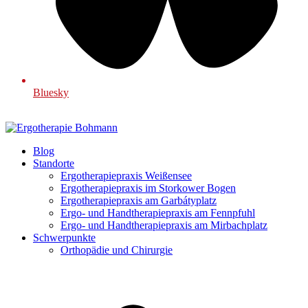
Bluesky
Blog
Standorte
Ergotherapiepraxis Weißensee
Ergotherapiepraxis im Storkower Bogen
Ergotherapiepraxis am Garbátyplatz
Ergo- und Handtherapiepraxis am Fennpfuhl
Ergo- und Handtherapiepraxis am Mirbachplatz
Schwerpunkte
Orthopädie und Chirurgie