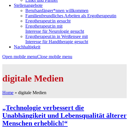
Links und Partner
Stellenangebote
Berufsanfänger*nnen willkommen
Familienfreundliches Arbeiten als Ergotherapeutin
Ergotherapeut:in gesucht
Ergotherapeut:in mit
Interesse für Neurologie gesucht
Ergotherapeut:in in Weißensee mit
Interesse für Handtherapie gesucht
Nachhaltigkeit
Open mobile menu
Close mobile menu
digitale Medien
Home
»
digitale Medien
„Technologie verbessert die
Unabhängikeit und Lebensqualität älterer
Menschen erheblich!“