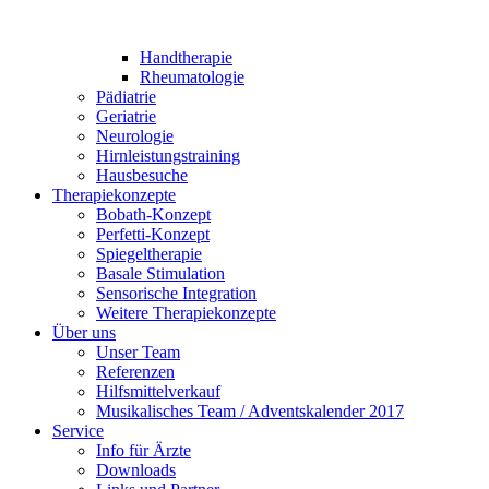
Handtherapie
Rheumatologie
Pädiatrie
Geriatrie
Neurologie
Hirnleistungstraining
Hausbesuche
Therapiekonzepte
Bobath-Konzept
Perfetti-Konzept
Spiegeltherapie
Basale Stimulation
Sensorische Integration
Weitere Therapiekonzepte
Über uns
Unser Team
Referenzen
Hilfsmittelverkauf
Musikalisches Team / Adventskalender 2017
Service
Info für Ärzte
Downloads