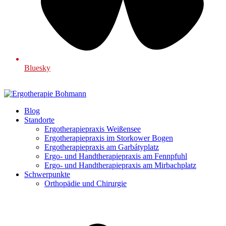
Bluesky
Blog
Standorte
Ergotherapiepraxis Weißensee
Ergotherapiepraxis im Storkower Bogen
Ergotherapiepraxis am Garbátyplatz
Ergo- und Handtherapiepraxis am Fennpfuhl
Ergo- und Handtherapiepraxis am Mirbachplatz
Schwerpunkte
Orthopädie und Chirurgie