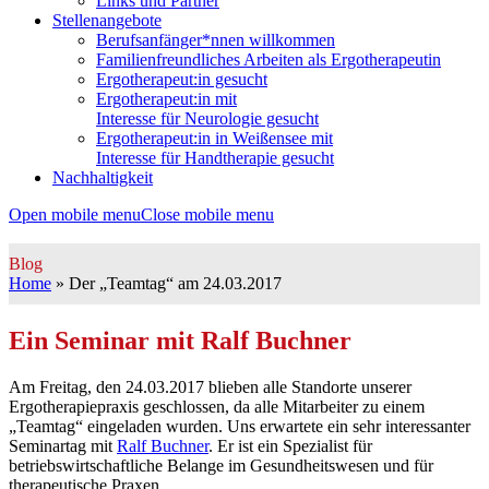
Links und Partner
Stellenangebote
Berufsanfänger*nnen willkommen
Familienfreundliches Arbeiten als Ergotherapeutin
Ergotherapeut:in gesucht
Ergotherapeut:in mit
Interesse für Neurologie gesucht
Ergotherapeut:in in Weißensee mit
Interesse für Handtherapie gesucht
Nachhaltigkeit
Open mobile menu
Close mobile menu
Blog
Home
»
Der „Teamtag“ am 24.03.2017
Ein Seminar mit Ralf Buchner
Am Freitag, den 24.03.2017 blieben alle Standorte unserer
Ergotherapiepraxis geschlossen, da alle Mitarbeiter zu einem
„Teamtag“ eingeladen wurden. Uns erwartete ein sehr interessanter
Seminartag mit
Ralf Buchner
. Er ist ein Spezialist für
betriebswirtschaftliche Belange im Gesundheitswesen und für
therapeutische Praxen.