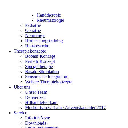
Handtherapie
Rheumatologie
Pädiatrie
Geriatrie
Neurologie
Hirnleistungstraining
Hausbesuche
Therapiekonzepte
Bobath-Konzept
Perfetti-Konzept
Spiegeltherapie
Basale Stimulation
Sensorische Integration
Weitere Therapiekonzepte
Über uns
Unser Team
Referenzen
Hilfsmittelverkauf
Musikalisches Team / Adventskalender 2017
Service
Info für Ärzte
Downloads