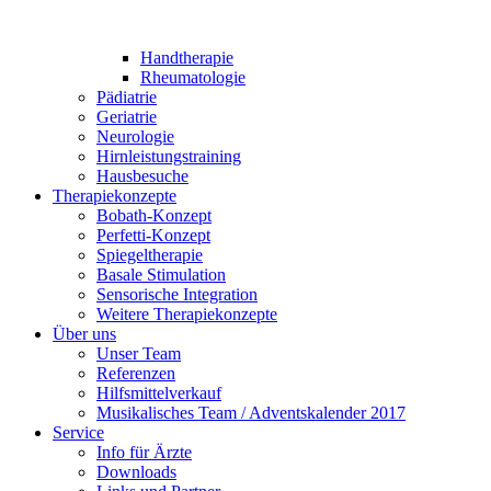
Handtherapie
Rheumatologie
Pädiatrie
Geriatrie
Neurologie
Hirnleistungstraining
Hausbesuche
Therapiekonzepte
Bobath-Konzept
Perfetti-Konzept
Spiegeltherapie
Basale Stimulation
Sensorische Integration
Weitere Therapiekonzepte
Über uns
Unser Team
Referenzen
Hilfsmittelverkauf
Musikalisches Team / Adventskalender 2017
Service
Info für Ärzte
Downloads