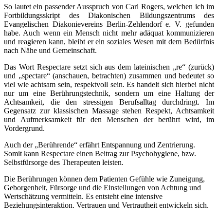
So lautet ein passender Ausspruch von Carl Rogers, welchen ich im
Fortbildungsskript des Diakonischen Bildungszentrums des
Evangelischen Diakonievereins Berlin-Zehlendorf e. V. gefunden
habe. Auch wenn ein Mensch nicht mehr adäquat kommunizieren
und reagieren kann, bleibt er ein soziales Wesen mit dem Bedürfnis
nach Nähe und Gemeinschaft.
Das Wort Respectare setzt sich aus dem lateinischen „re“ (zurück)
und „spectare“ (anschauen, betrachten) zusammen und bedeutet so
viel wie achtsam sein, respektvoll sein. Es handelt sich hierbei nicht
nur um eine Berührungstechnik, sondern um eine Haltung der
Achtsamkeit, die den stressigen Berufsalltag durchdringt. Im
Gegensatz zur klassischen Massage stehen Respekt, Achtsamkeit
und Aufmerksamkeit für den Menschen der berührt wird, im
Vordergrund.
Auch der „Berührende“ erfährt Entspannung und Zentrierung.
Somit kann Respectare einen Beitrag zur Psychohygiene, bzw.
Selbstfürsorge des Therapeuten leisten.
Die Berührungen können dem Patienten Gefühle wie Zuneigung,
Geborgenheit, Fürsorge und die Einstellungen von Achtung und
Wertschätzung vermitteln. Es entsteht eine intensive
Beziehungsinteraktion. Vertrauen und Vertrautheit entwickeln sich.