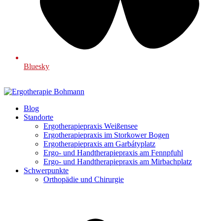
Bluesky
Blog
Standorte
Ergotherapiepraxis Weißensee
Ergotherapiepraxis im Storkower Bogen
Ergotherapiepraxis am Garbátyplatz
Ergo- und Handtherapiepraxis am Fennpfuhl
Ergo- und Handtherapiepraxis am Mirbachplatz
Schwerpunkte
Orthopädie und Chirurgie