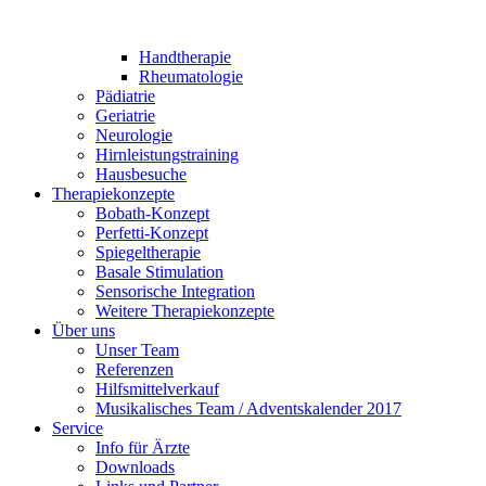
Handtherapie
Rheumatologie
Pädiatrie
Geriatrie
Neurologie
Hirnleistungstraining
Hausbesuche
Therapiekonzepte
Bobath-Konzept
Perfetti-Konzept
Spiegeltherapie
Basale Stimulation
Sensorische Integration
Weitere Therapiekonzepte
Über uns
Unser Team
Referenzen
Hilfsmittelverkauf
Musikalisches Team / Adventskalender 2017
Service
Info für Ärzte
Downloads