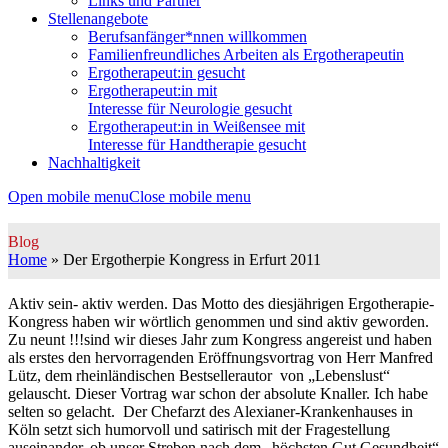
Links und Partner
Stellenangebote
Berufsanfänger*nnen willkommen
Familienfreundliches Arbeiten als Ergotherapeutin
Ergotherapeut:in gesucht
Ergotherapeut:in mit
Interesse für Neurologie gesucht
Ergotherapeut:in in Weißensee mit
Interesse für Handtherapie gesucht
Nachhaltigkeit
Open mobile menu
Close mobile menu
Blog
Home
»
Der Ergotherpie Kongress in Erfurt 2011
Aktiv sein- aktiv werden. Das Motto des diesjährigen Ergotherapie-
Kongress haben wir wörtlich genommen und sind aktiv geworden.
Zu neunt !!!sind wir dieses Jahr zum Kongress angereist und haben
als erstes den hervorragenden Eröffnungsvortrag von Herr Manfred
Lütz, dem rheinländischen Bestsellerautor von „Lebenslust“
gelauscht. Dieser Vortrag war schon der absolute Knaller. Ich habe
selten so gelacht. Der Chefarzt des Alexianer-Krankenhauses in
Köln setzt sich humorvoll und satirisch mit der Fragestellung
auseinander, ob unser Streben nach dem „höchsten Gut Gesundheit“