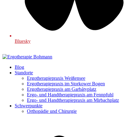
Bluesky
Blog
Standorte
Ergotherapiepraxis Weißensee
Ergotherapiepraxis im Storkower Bogen
Ergotherapiepraxis am Garbátyplatz
Ergo- und Handtherapiepraxis am Fennpfuhl
Ergo- und Handtherapiepraxis am Mirbachplatz
Schwerpunkte
Orthopädie und Chirurgie