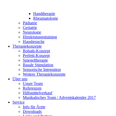
Handtherapie
Rheumatologie
Pädiatrie
Geriatrie
Neurologie
Hirnleistungstraining
Hausbesuche
Therapiekonzepte
Bobath-Konzept
Perfetti-Konzept
Spiegeltherapie
Basale Stimulation
Sensorische Integration
Weitere Therapiekonzepte
Über uns
Unser Team
Referenzen
Hilfsmittelverkauf
Musikalisches Team / Adventskalender 2017
Service
Info für Ärzte
Downloads