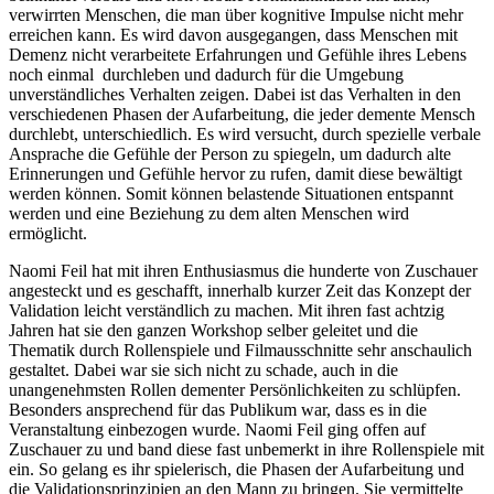
verwirrten Menschen, die man über kognitive Impulse nicht mehr
erreichen kann. Es wird davon ausgegangen, dass Menschen mit
Demenz nicht verarbeitete Erfahrungen und Gefühle ihres Lebens
noch einmal durchleben und dadurch für die Umgebung
unverständliches Verhalten zeigen. Dabei ist das Verhalten in den
verschiedenen Phasen der Aufarbeitung, die jeder demente Mensch
durchlebt, unterschiedlich. Es wird versucht, durch spezielle verbale
Ansprache die Gefühle der Person zu spiegeln, um dadurch alte
Erinnerungen und Gefühle hervor zu rufen, damit diese bewältigt
werden können. Somit können belastende Situationen entspannt
werden und eine Beziehung zu dem alten Menschen wird
ermöglicht.
Naomi Feil hat mit ihren Enthusiasmus die hunderte von Zuschauer
angesteckt und es geschafft, innerhalb kurzer Zeit das Konzept der
Validation leicht verständlich zu machen. Mit ihren fast achtzig
Jahren hat sie den ganzen Workshop selber geleitet und die
Thematik durch Rollenspiele und Filmausschnitte sehr anschaulich
gestaltet. Dabei war sie sich nicht zu schade, auch in die
unangenehmsten Rollen dementer Persönlichkeiten zu schlüpfen.
Besonders ansprechend für das Publikum war, dass es in die
Veranstaltung einbezogen wurde. Naomi Feil ging offen auf
Zuschauer zu und band diese fast unbemerkt in ihre Rollenspiele mit
ein. So gelang es ihr spielerisch, die Phasen der Aufarbeitung und
die Validationsprinzipien an den Mann zu bringen. Sie vermittelte