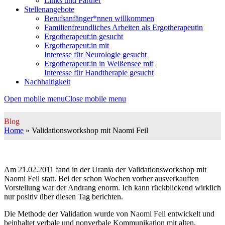
Links und Partner
Stellenangebote
Berufsanfänger*nnen willkommen
Familienfreundliches Arbeiten als Ergotherapeutin
Ergotherapeut:in gesucht
Ergotherapeut:in mit
Interesse für Neurologie gesucht
Ergotherapeut:in in Weißensee mit
Interesse für Handtherapie gesucht
Nachhaltigkeit
Open mobile menu
Close mobile menu
Blog
Home
»
Validationsworkshop mit Naomi Feil
Am 21.02.2011 fand in der Urania der Validationsworkshop mit
Naomi Feil statt. Bei der schon Wochen vorher ausverkauften
Vorstellung war der Andrang enorm. Ich kann rückblickend wirklich
nur positiv über diesen Tag berichten.
Die Methode der Validation wurde von Naomi Feil entwickelt und
beinhaltet verbale und nonverbale Kommunikation mit alten,