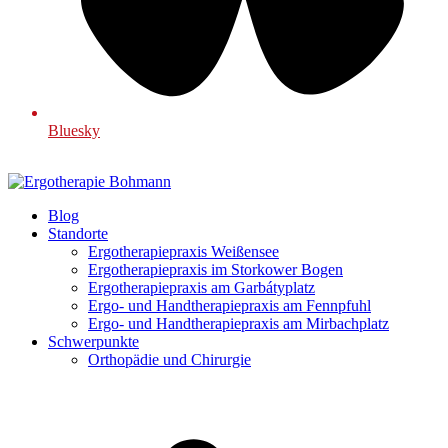
Bluesky
Blog
Standorte
Ergotherapiepraxis Weißensee
Ergotherapiepraxis im Storkower Bogen
Ergotherapiepraxis am Garbátyplatz
Ergo- und Handtherapiepraxis am Fennpfuhl
Ergo- und Handtherapiepraxis am Mirbachplatz
Schwerpunkte
Orthopädie und Chirurgie