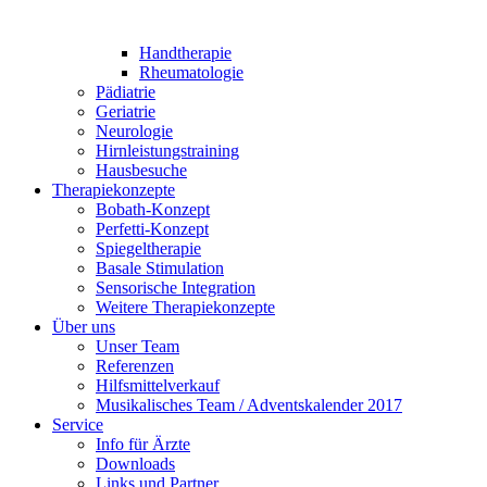
Handtherapie
Rheumatologie
Pädiatrie
Geriatrie
Neurologie
Hirnleistungstraining
Hausbesuche
Therapiekonzepte
Bobath-Konzept
Perfetti-Konzept
Spiegeltherapie
Basale Stimulation
Sensorische Integration
Weitere Therapiekonzepte
Über uns
Unser Team
Referenzen
Hilfsmittelverkauf
Musikalisches Team / Adventskalender 2017
Service
Info für Ärzte
Downloads
Links und Partner