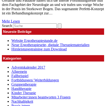
Geriatrie und Pädiatrie nähert sich die interne Fortbildungsreihe nun
dem Fachgebiet der Neurologie an und wir trafen uns vorige Woche
in der Praxis im Storkower Bogen. Das sogenannte Perfetti-Konzept
ist ein Behandlungskonzept zur…
Mehr Lesen
Search
Neueste Beiträge
Website Ergotherapiestunde.de
Neue Ergotherapieseite, digitale Therapiematerialien
Hirnleistungstraining zum Download
Kategorien
Adventskalender 2017
Allgemein
Fallbeispiel
Fortbildungen/ Weiterbildungen
Gruppentherapie
Handtherapie
Kinder Therapie
Mitarbeiter:innen beantworten 3 Fragen
Nachhaltigkeit
Praxis intern