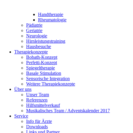
Handtherapie
Rheumatologie
Pädiatrie
Geriatrie
Neurologie
Hirnleistungstraining
Hausbesuche
Therapiekonzepte
Bobath-Konzept
Perfetti-Konzept
Spiegeltherapie
Basale Stimulation
Sensorische Integration
Weitere Therapiekonzepte
Über uns
Unser Team
Referenzen
Hilfsmittelverkauf
Musikalisches Team / Adventskalender 2017
Service
Info für Ärzte
Downloads
Links und Partner