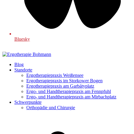
Bluesky
Blog
Standorte
Ergotherapiepraxis Weißensee
Ergotherapiepraxis im Storkower Bogen
Ergotherapiepraxis am Garbátyplatz
Ergo- und Handtherapiepraxis am Fennpfuhl
Ergo- und Handtherapiepraxis am Mirbachplatz
Schwerpunkte
Orthopädie und Chirurgie