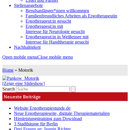
Links und Partner
Stellenangebote
Berufsanfänger*nnen willkommen
Familienfreundliches Arbeiten als Ergotherapeutin
Ergotherapeut:in gesucht
Ergotherapeut:in mit
Interesse für Neurologie gesucht
Ergotherapeut:in in Weißensee mit
Interesse für Handtherapie gesucht
Nachhaltigkeit
Open mobile menu
Close mobile menu
Home
»
Motorik
[Zeige eine Slideshow]
Search
Neueste Beiträge
Website Ergotherapiestunde.de
Neue Ergotherapieseite, digitale Therapiematerialien
Hirnleistungstraining zum Download
3 Stadtbäume für Berlin
Drei Fragen an: Jasmin Richter