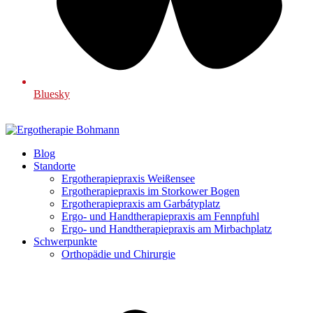
Bluesky
Blog
Standorte
Ergotherapiepraxis Weißensee
Ergotherapiepraxis im Storkower Bogen
Ergotherapiepraxis am Garbátyplatz
Ergo- und Handtherapiepraxis am Fennpfuhl
Ergo- und Handtherapiepraxis am Mirbachplatz
Schwerpunkte
Orthopädie und Chirurgie