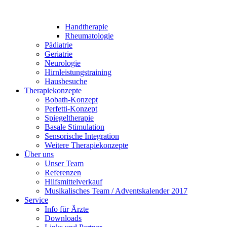
Handtherapie
Rheumatologie
Pädiatrie
Geriatrie
Neurologie
Hirnleistungstraining
Hausbesuche
Therapiekonzepte
Bobath-Konzept
Perfetti-Konzept
Spiegeltherapie
Basale Stimulation
Sensorische Integration
Weitere Therapiekonzepte
Über uns
Unser Team
Referenzen
Hilfsmittelverkauf
Musikalisches Team / Adventskalender 2017
Service
Info für Ärzte
Downloads