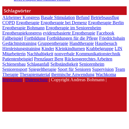
Schlagwörter
Alzheimer Kongress
Basale Stimulation
Befund
Betriebsausflug
COPD
Ergotherapie
Ergotherapie bei Demenz
Ergotherapie Berlin
Ergotherapie Bohmann
Ergotherapie im Seniorenheim
Ergotherapiekongress
evidenzbasierte Ergotherapie
Facebook
Fallbeispiel
Fortbildung
Fortbildungen für die Pflege
Friedrichshain
Gedächtnistraining
Gruppentherapie
Handtherapie
Hausbesuch
Hirnleistungstraining
Kinder
Kleinkindturnen
Krabbelgruppe
LIN
Mitarbeiterin
Nachhaltigkeit
nonverbale Kommunikationstechnik
Patientenbeispiel
Prenzlauer Berg
Rückengerechtes Arbeiten
Schienenbau
Schlaganfall
Selbständigkeit
Seniorenheim
Seniorensport
Spiegeltherapie
Sport für Senioren
Supervision
Team
Therapie
Therapiematerial
thermische Anwendung
Wachkoma
Impressum
|
Datenschutz
| Copyright Andreas Bohmann |