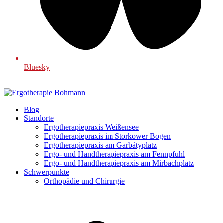
Bluesky
Blog
Standorte
Ergotherapiepraxis Weißensee
Ergotherapiepraxis im Storkower Bogen
Ergotherapiepraxis am Garbátyplatz
Ergo- und Handtherapiepraxis am Fennpfuhl
Ergo- und Handtherapiepraxis am Mirbachplatz
Schwerpunkte
Orthopädie und Chirurgie