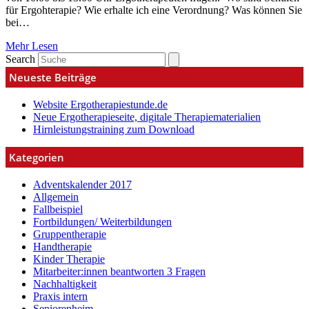
für Ergohterapie? Wie erhalte ich eine Verordnung? Was können Sie
bei…
Mehr Lesen
Search
Neueste Beiträge
Website Ergotherapiestunde.de
Neue Ergotherapieseite, digitale Therapiematerialien
Hirnleistungstraining zum Download
Kategorien
Adventskalender 2017
Allgemein
Fallbeispiel
Fortbildungen/ Weiterbildungen
Gruppentherapie
Handtherapie
Kinder Therapie
Mitarbeiter:innen beantworten 3 Fragen
Nachhaltigkeit
Praxis intern
Seniorenheim