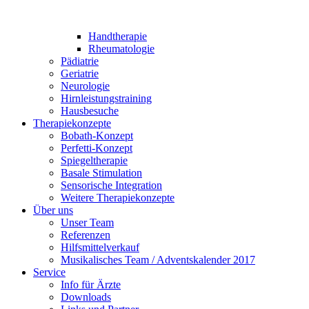
Handtherapie
Rheumatologie
Pädiatrie
Geriatrie
Neurologie
Hirnleistungstraining
Hausbesuche
Therapiekonzepte
Bobath-Konzept
Perfetti-Konzept
Spiegeltherapie
Basale Stimulation
Sensorische Integration
Weitere Therapiekonzepte
Über uns
Unser Team
Referenzen
Hilfsmittelverkauf
Musikalisches Team / Adventskalender 2017
Service
Info für Ärzte
Downloads