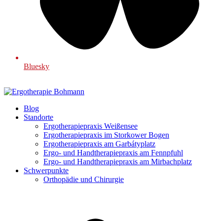
Bluesky
Blog
Standorte
Ergotherapiepraxis Weißensee
Ergotherapiepraxis im Storkower Bogen
Ergotherapiepraxis am Garbátyplatz
Ergo- und Handtherapiepraxis am Fennpfuhl
Ergo- und Handtherapiepraxis am Mirbachplatz
Schwerpunkte
Orthopädie und Chirurgie