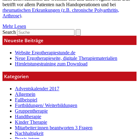
betrifft vor allem Patienten nach Handoperationen und bei
rheumatischen Erkrankungen (z.B. chronische Polyarthritis,
Arthrose)
.
Mehr Lesen
Search
Neueste Beiträge
Website Ergotherapiestunde.de
Neue Ergotherapieseite, digitale Therapiematerialien
Hirnleistungstraining zum Download
Kategorien
Adventskalender 2017
Allgemein
Fallbeispiel
Fortbildungen/ Weiterbildungen
Gruppentherapie
Handtherapie
Kinder Therapie
Mitarbeiter:innen beantworten 3 Fragen
Nachhaltigkeit
Praxis intern