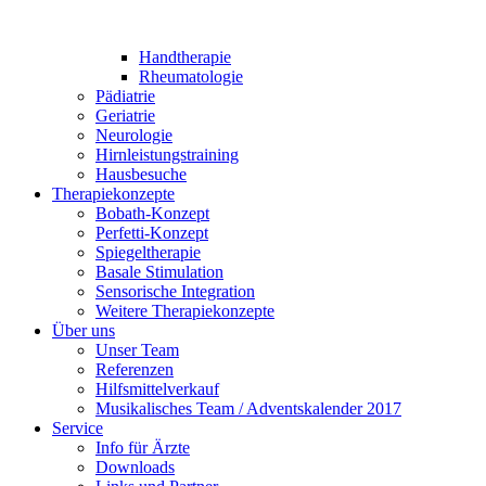
Handtherapie
Rheumatologie
Pädiatrie
Geriatrie
Neurologie
Hirnleistungstraining
Hausbesuche
Therapiekonzepte
Bobath-Konzept
Perfetti-Konzept
Spiegeltherapie
Basale Stimulation
Sensorische Integration
Weitere Therapiekonzepte
Über uns
Unser Team
Referenzen
Hilfsmittelverkauf
Musikalisches Team / Adventskalender 2017
Service
Info für Ärzte
Downloads