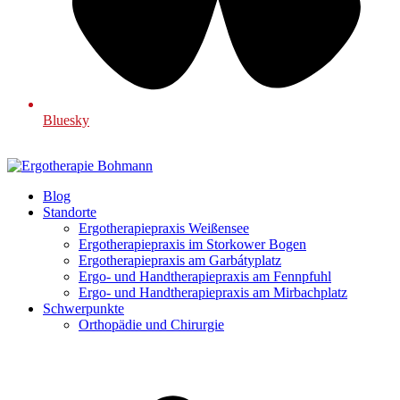
Bluesky
Blog
Standorte
Ergotherapiepraxis Weißensee
Ergotherapiepraxis im Storkower Bogen
Ergotherapiepraxis am Garbátyplatz
Ergo- und Handtherapiepraxis am Fennpfuhl
Ergo- und Handtherapiepraxis am Mirbachplatz
Schwerpunkte
Orthopädie und Chirurgie