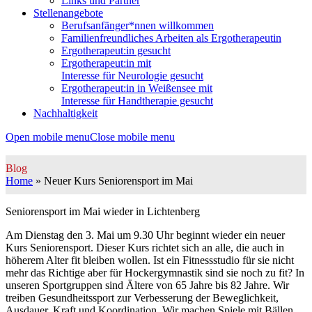
Links und Partner
Stellenangebote
Berufsanfänger*nnen willkommen
Familienfreundliches Arbeiten als Ergotherapeutin
Ergotherapeut:in gesucht
Ergotherapeut:in mit
Interesse für Neurologie gesucht
Ergotherapeut:in in Weißensee mit
Interesse für Handtherapie gesucht
Nachhaltigkeit
Open mobile menu
Close mobile menu
Blog
Home
»
Neuer Kurs Seniorensport im Mai
Seniorensport im Mai wieder in Lichtenberg
Am Dienstag den 3. Mai um 9.30 Uhr beginnt
wieder ein neuer
Kurs Seniorensport. Dieser Kurs richtet sich an alle, die auch in
höherem Alter fit bleiben wollen.
Ist ein Fitnessstudio für sie nicht
mehr das Richtige aber für Hockergymnastik sind sie noch zu fit? In
unseren Sportgruppen sind Ältere von 65 Jahre bis 82 Jahre. Wir
treiben Gesundheitssport zur Verbesserung der Beweglichkeit,
Ausdauer, Kraft und Koordination. Wir machen Spiele mit Bällen,