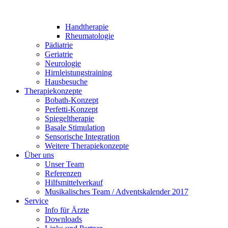
Handtherapie
Rheumatologie
Pädiatrie
Geriatrie
Neurologie
Hirnleistungstraining
Hausbesuche
Therapiekonzepte
Bobath-Konzept
Perfetti-Konzept
Spiegeltherapie
Basale Stimulation
Sensorische Integration
Weitere Therapiekonzepte
Über uns
Unser Team
Referenzen
Hilfsmittelverkauf
Musikalisches Team / Adventskalender 2017
Service
Info für Ärzte
Downloads