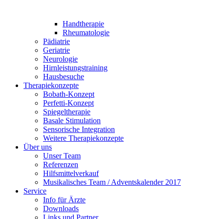
Handtherapie
Rheumatologie
Pädiatrie
Geriatrie
Neurologie
Hirnleistungstraining
Hausbesuche
Therapiekonzepte
Bobath-Konzept
Perfetti-Konzept
Spiegeltherapie
Basale Stimulation
Sensorische Integration
Weitere Therapiekonzepte
Über uns
Unser Team
Referenzen
Hilfsmittelverkauf
Musikalisches Team / Adventskalender 2017
Service
Info für Ärzte
Downloads
Links und Partner