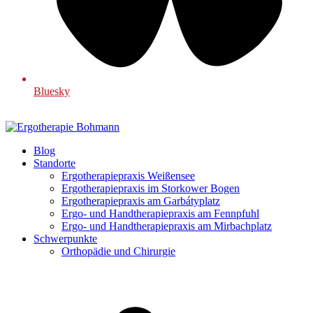
Bluesky
Blog
Standorte
Ergotherapiepraxis Weißensee
Ergotherapiepraxis im Storkower Bogen
Ergotherapiepraxis am Garbátyplatz
Ergo- und Handtherapiepraxis am Fennpfuhl
Ergo- und Handtherapiepraxis am Mirbachplatz
Schwerpunkte
Orthopädie und Chirurgie