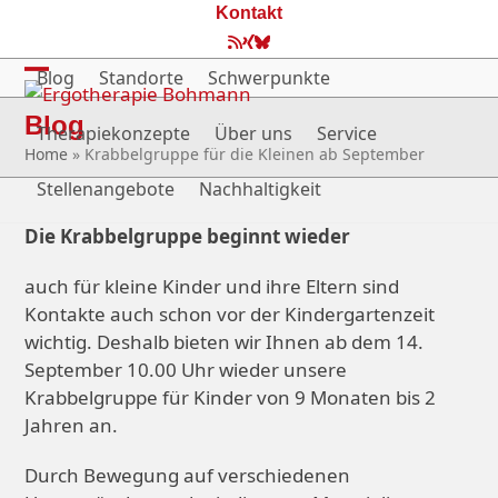
Skip
Kontakt
to
RSS
Xing
Bluesky
content
Blog
Standorte
Schwerpunkte
Open
Close
Blog
mobile
mobile
Therapiekonzepte
Über uns
Service
Home
»
Krabbelgruppe für die Kleinen ab September
menu
menu
Stellenangebote
Nachhaltigkeit
Die Krabbelgruppe beginnt wieder
auch für kleine Kinder und ihre Eltern sind
Kontakte auch schon vor der Kindergartenzeit
wichtig. Deshalb bieten wir Ihnen ab dem 14.
September 10.00 Uhr wieder unsere
Krabbelgruppe für Kinder von 9 Monaten bis 2
Jahren an.
Durch Bewegung auf verschiedenen