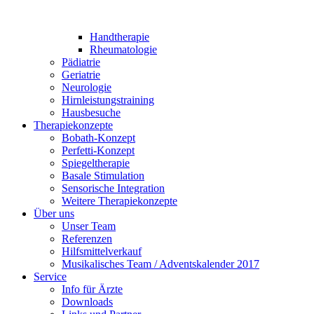
Handtherapie
Rheumatologie
Pädiatrie
Geriatrie
Neurologie
Hirnleistungstraining
Hausbesuche
Therapiekonzepte
Bobath-Konzept
Perfetti-Konzept
Spiegeltherapie
Basale Stimulation
Sensorische Integration
Weitere Therapiekonzepte
Über uns
Unser Team
Referenzen
Hilfsmittelverkauf
Musikalisches Team / Adventskalender 2017
Service
Info für Ärzte
Downloads