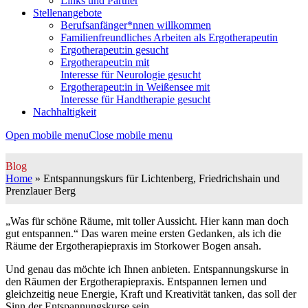
Links und Partner
Stellenangebote
Berufsanfänger*nnen willkommen
Familienfreundliches Arbeiten als Ergotherapeutin
Ergotherapeut:in gesucht
Ergotherapeut:in mit
Interesse für Neurologie gesucht
Ergotherapeut:in in Weißensee mit
Interesse für Handtherapie gesucht
Nachhaltigkeit
Open mobile menu
Close mobile menu
Blog
Home
»
Entspannungskurs für Lichtenberg, Friedrichshain und
Prenzlauer Berg
„Was für schöne Räume, mit toller Aussicht. Hier kann man doch
gut entspannen.“ Das waren meine ersten Gedanken, als ich die
Räume der Ergotherapiepraxis im Storkower Bogen ansah.
Und genau das möchte ich Ihnen anbieten. Entspannungskurse in
den Räumen der Ergotherapiepraxis. Entspannen lernen und
gleichzeitig neue Energie, Kraft und Kreativität tanken, das soll der
Sinn der Entspannungskurse sein.