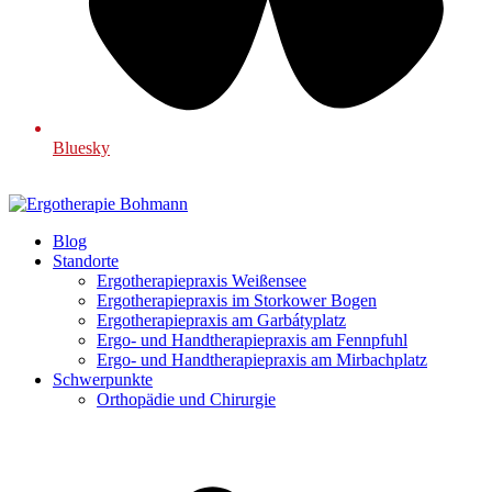
Bluesky
Blog
Standorte
Ergotherapiepraxis Weißensee
Ergotherapiepraxis im Storkower Bogen
Ergotherapiepraxis am Garbátyplatz
Ergo- und Handtherapiepraxis am Fennpfuhl
Ergo- und Handtherapiepraxis am Mirbachplatz
Schwerpunkte
Orthopädie und Chirurgie